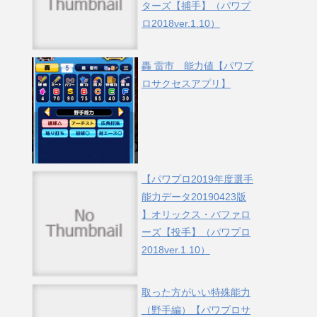
ターズ【捕手】（パワプ
ロ2018ver.1.10）
轟 雷市 能力値【パワプ
ロサクセスアプリ】
【パワプロ2019年度選手
能力データ20190423版
】オリックス・バファロ
ーズ【投手】（パワプロ
2018ver.1.10）
取った方がいい特殊能力
（野手編）【パワプロサ