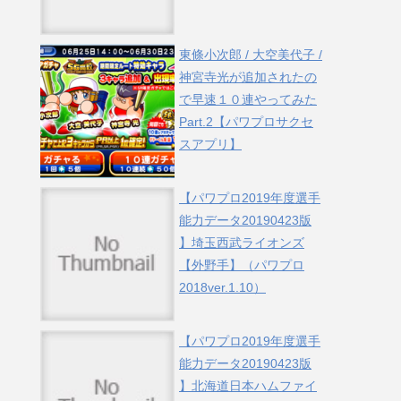
東條小次郎 / 大空美代子 /
神宮寺光が追加されたの
で早速１０連やってみた
Part.2【パワプロサクセ
スアプリ】
【パワプロ2019年度選手
能力データ20190423版
】埼玉西武ライオンズ
【外野手】（パワプロ
2018ver.1.10）
【パワプロ2019年度選手
能力データ20190423版
】北海道日本ハムファイ