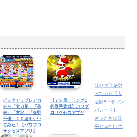
リセマラをや
ってみた【大
ピックアップレアガ
【７人目 ランクC
乱闘!!ドラゴン
チャ「太刀川」「茶
外野手育成】パワプ
パレード】
来」「友沢」「春野
ロサクセスアプリ
オレたちは双
千優」１０連を引い
てみた！【パワプロ
子じゃない/コ
サクセスアプリ】