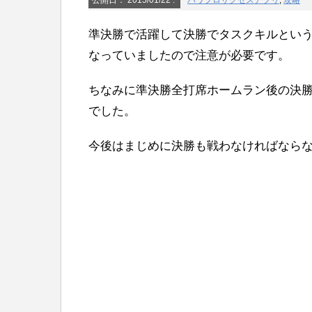
公開日：
2015/01/22
:
パワプロサクセスアプリ
,
攻略
準決勝で活躍して決勝でタスクキルとい
なっていましたので注意が必要です。
ちなみに準決勝全打席ホームラン後の決
でした。
今後はまじめに決勝も戦わなければなら