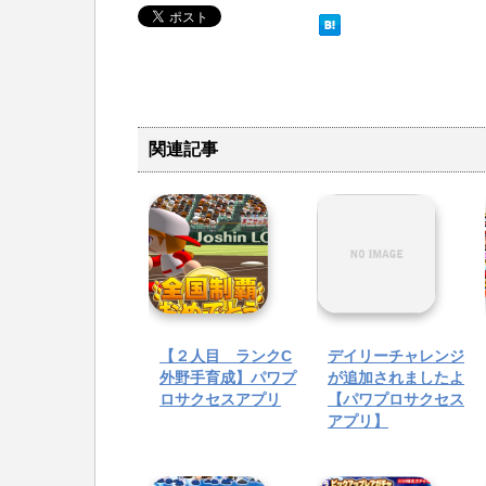
関連記事
【２人目 ランクC
デイリーチャレンジ
外野手育成】パワプ
が追加されましたよ
ロサクセスアプリ
【パワプロサクセス
アプリ】