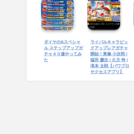
ダイヤのAスペシャ
ライバルキャラピッ
ル ステップアップガ
クアップレアガチャ
チャ４０連やってみ
開始！東條 小次郎 /
た
猛田 慶次 / 久方 怜 /
滝本 太郎【パワプロ
サクセスアプリ】