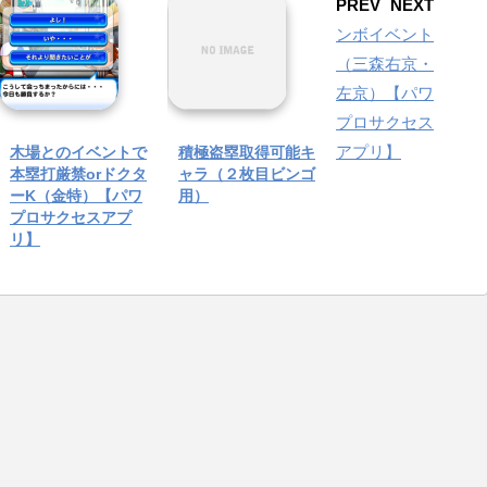
PREV
NEXT
ンボイベント
（三森右京・
左京）【パワ
プロサクセス
アプリ】
木場とのイベントで
積極盗塁取得可能キ
本塁打厳禁orドクタ
ャラ（２枚目ビンゴ
ーK（金特）【パワ
用）
プロサクセスアプ
リ】