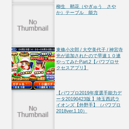
柳生 鞘花（やぎゅう さや
か）テーブル 能力
東條小次郎 / 大空美代子 / 神宮寺
光が追加されたので早速１０連
やってみたPart.2【パワプロサ
クセスアプリ】
【パワプロ2019年度選手能力デ
ータ20190423版 】埼玉西武ラ
イオンズ【外野手】（パワプロ
2018ver.1.10）