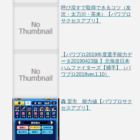
呼び戻すで取得できるコツ（友
沢・太刀川・茶来）【パワプロ
サクセスアプリ】
【パワプロ2019年度選手能力デ
ータ20190423版 】北海道日本
ハムファイターズ【捕手】（パ
ワプロ2018ver.1.10）
轟 雷市 能力値【パワプロサク
セスアプリ】