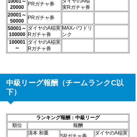
ダイヤのA稲
10001～
PRガチャ券
20000
実Rガチャ券
20001～
PRガチャ券
50000
ダイヤのA稲実
MAXパワドリ
50001～
100000
Rガチャ券
ンク
100001
ダイヤのA稲実
～
Rガチャ券
中級リーグ報酬（チームランクC以
下）
ランキング報酬：中級リーグ
順位
報酬
清本 和重
ダイヤのA稲実
SRガチャ券