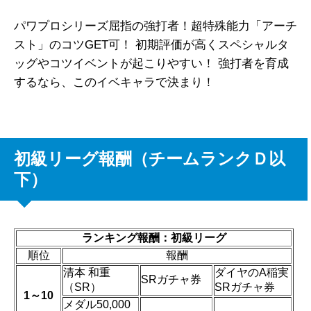
パワプロシリーズ屈指の強打者！超特殊能力「
アーチ
スト
」のコツGET可！ 初期評価が高くスペシャルタ
ッグやコツイベントが起こりやすい！ 強打者を育成
するなら、このイベキャラで決まり！
初級リーグ報酬（チームランクＤ以
下）
ランキング報酬：初級リーグ
順位
報酬
清本 和重
ダイヤのA稲実
SRガチャ券
（SR）
SRガチャ券
1～10
メダル50,000