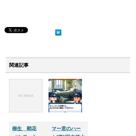
関連記事
柳生 鞘花
マー君のハー