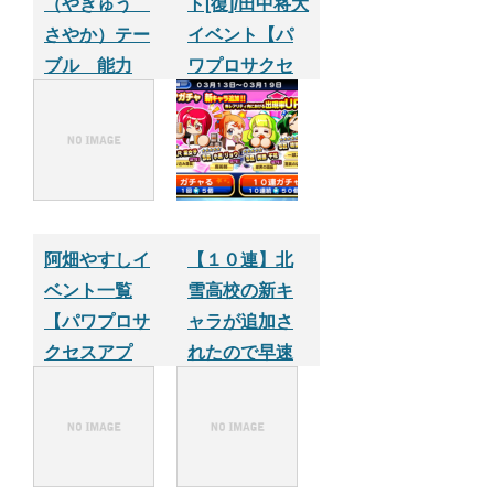
（やぎゅう
ト[復]/田中将大
さやか）テー
イベント【パ
ブル 能力
ワプロサクセ
スアプリ】
阿畑やすしイ
【１０連】北
ベント一覧
雪高校の新キ
【パワプロサ
ャラが追加さ
クセスアプ
れたので早速
リ】
１０連やって
みたら美園 千
花が出た！
【パワプロサ