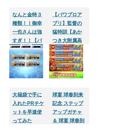
クセスアプ
リ】
なんと金特３
【パワプロア
種類！！御幸
プリ】監督の
一也さんは強
猛特訓【あか
すぎ！！【パ
つき大附属高
ワプロサクセ
校編】
スアプリ】
大福袋で手に
球宴 球春到来
入れたPRチケ
記念 ステップ
ットを早速使
アップガチャ
ってみた
＆ 球宴 球春到
③【パワプロ
来記念をSR確
サクセスアプ
定まで引いて