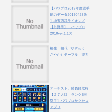
【パワプロ2019年度選手
能力データ20190423版
】埼玉西武ライオンズ
【外野手】（パワプロ
2018ver.1.10）
柳生 鞘花（やぎゅう
さやか）テーブル 能力
アーチスト、勝負師取得
【２７人目 ランクB三
塁手】パワプロサクセス
アプリ