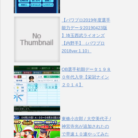
【パワプロ2019年度選手
能力データ20190423版
】埼玉西武ライオンズ
【内野手】（パワプロ
2018ver.1.10）
OB選手初期データ１９８
０年代入学【栄冠ナイン
２０１４】
東條小次郎 / 大空美代子 /
神宮寺光が追加されたの
で早速１０連やってみた