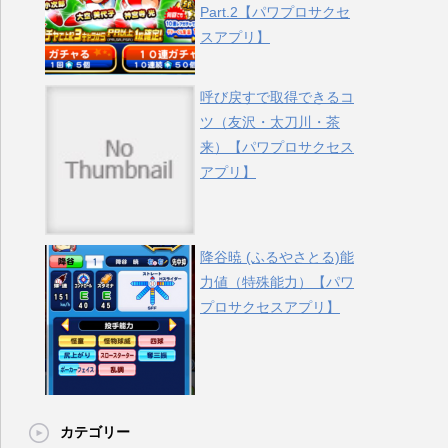
Part.2【パワプロサクセ
スアプリ】
呼び戻すで取得できるコ
ツ（友沢・太刀川・茶
来）【パワプロサクセス
アプリ】
降谷暁 (ふるやさとる)能
力値（特殊能力）【パワ
プロサクセスアプリ】
カテゴリー