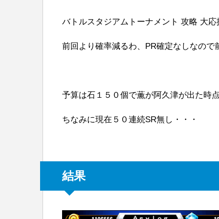
バトルスタジアムトーナメント 攻略 大
前回より確率減るわ、PR確定なしなので
予算は石１５０個で薫が阿久津が出た時
ちなみに現在５０連続SR無し・・・
結果