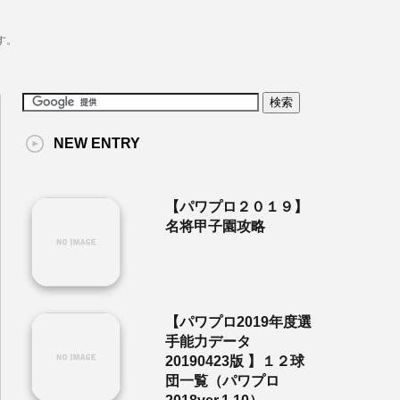
す。
NEW ENTRY
【パワプロ２０１９】
名将甲子園攻略
【パワプロ2019年度選
手能力データ
20190423版 】１２球
団一覧（パワプロ