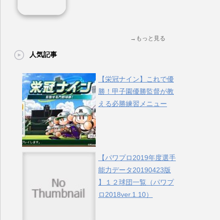
→もっと見る
人気記事
【栄冠ナイン】これで優
勝！甲子園優勝監督が教
える必勝練習メニュー
【パワプロ2019年度選手
能力データ20190423版
】１２球団一覧（パワプ
ロ2018ver.1.10）