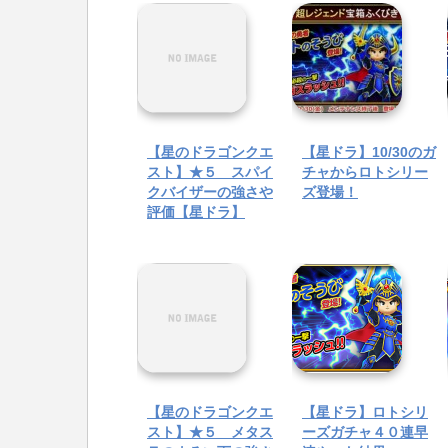
【星のドラゴンクエ
【星ドラ】10/30のガ
スト】★５ スパイ
チャからロトシリー
クバイザーの強さや
ズ登場！
評価【星ドラ】
【星のドラゴンクエ
【星ドラ】ロトシリ
スト】★５ メタス
ーズガチャ４０連早