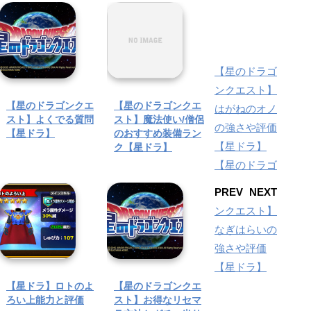
【星のドラゴ
ンクエスト】
【星のドラゴンクエ
【星のドラゴンクエ
はがねのオノ
スト】よくでる質問
スト】魔法使い/僧侶
の強さや評価
【星ドラ】
のおすすめ装備ラン
【星ドラ】
ク【星ドラ】
【星のドラゴ
PREV
NEXT
ンクエスト】
なぎはらいの
強さや評価
【星ドラ】
【星ドラ】ロトのよ
【星のドラゴンクエ
ろい上能力と評価
スト】お得なリセマ