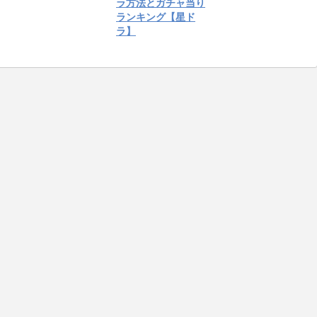
ラ方法とガチャ当り
ランキング【星ド
ラ】