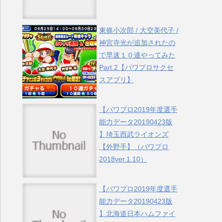
東條小次郎 / 大空美代子 /
神宮寺光が追加されたの
で早速１０連やってみた
Part.2【パワプロサクセ
スアプリ】
【パワプロ2019年度選手
能力データ20190423版
】埼玉西武ライオンズ
【外野手】（パワプロ
2018ver.1.10）
【パワプロ2019年度選手
能力データ20190423版
】北海道日本ハムファイ