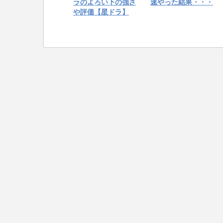
ラのよろい下の強さ
速やった結果・・・
や評価【星ドラ】