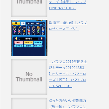
ターズ【捕手】（パワプ
ロ2018ver.1.10）
轟 雷市 能力値【パワプ
ロサクセスアプリ】
【パワプロ2019年度選手
能力データ20190423版
】オリックス・バファロ
ーズ【投手】（パワプロ
2018ver.1.10）
取った方がいい特殊能力
（野手編）【パワプロサ