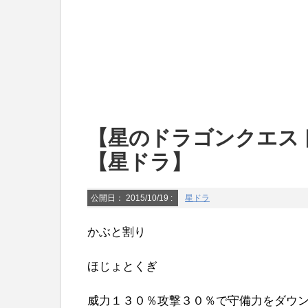
【星のドラゴンクエス
【星ドラ】
公開日：
2015/10/19
:
星ドラ
かぶと割り
ほじょとくぎ
威力１３０％攻撃３０％で守備力をダウ