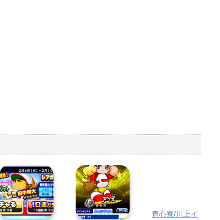
青心寮/川上イ