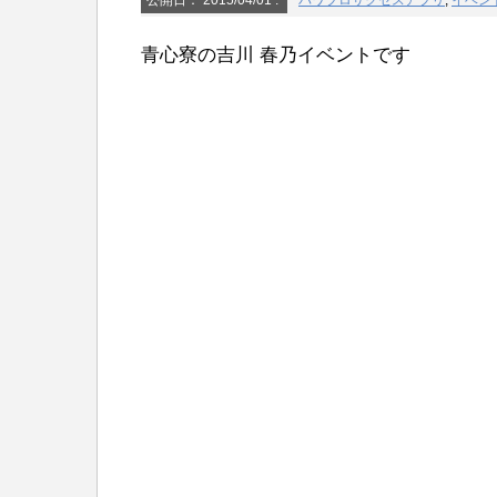
公開日：
2015/04/01
:
パワプロサクセスアプリ
,
イベン
青心寮の吉川 春乃イベントです