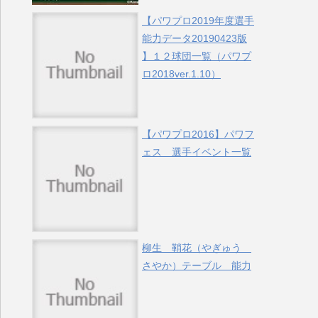
【パワプロ2019年度選手
能力データ20190423版
】１２球団一覧（パワプ
ロ2018ver.1.10）
【パワプロ2016】パワフ
ェス 選手イベント一覧
柳生 鞘花（やぎゅう
さやか）テーブル 能力