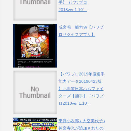
手】（パワプロ
2018ver.1.10）
成宮鳴 能力値【パワプ
ロサクセスアプリ】
【パワプロ2019年度選手
能力データ20190423版
】北海道日本ハムファイ
ターズ【捕手】（パワプ
ロ2018ver.1.10）
東條小次郎 / 大空美代子 /
神宮寺光が追加されたの