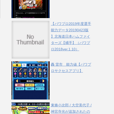
【パワプロ2019年度選手
能力データ20190423版
】北海道日本ハムファイ
ターズ【捕手】（パワプ
ロ2018ver.1.10）
轟 雷市 能力値【パワプ
ロサクセスアプリ】
東條小次郎 / 大空美代子 /
神宮寺光が追加されたの