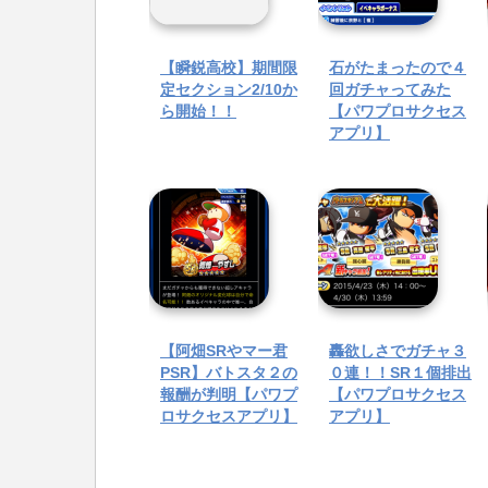
【瞬鋭高校】期間限
石がたまったので４
定セクション2/10か
回ガチャってみた
ら開始！！
【パワプロサクセス
アプリ】
【阿畑SRやマー君
轟欲しさでガチャ３
PSR】バトスタ２の
０連！！SR１個排出
報酬が判明【パワプ
【パワプロサクセス
ロサクセスアプリ】
アプリ】