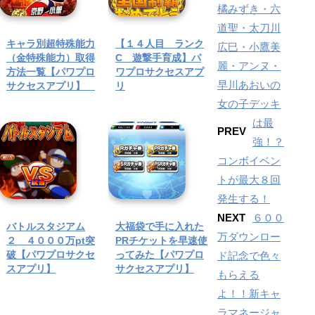
橘みずき・六
道聖・太刀川
キャラ別超特殊能力
【１４人目 ランク
広巳・小鷹美
（金特殊能力）取得
C 遊撃手育成】パ
麗・アンヌ・
方法一覧【パワプロ
ワプロサクセスアプ
早川あおいの
サクセスアプリ】
リ
女の子デッキ
は最
PREV
強！？
コンボイベン
トが最大８回
発生する！
NEXT
６００
バトルスタジアム
大福袋で手に入れた
万ダウンロー
２ ４０００万pt突
PRチケットを早速使
破【パワプロサクセ
ってみた【パワプロ
ド記念で色々
スアプリ】
サクセスアプリ】
もらえる
よ！！新キャ
ラマネージャ