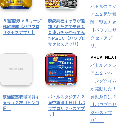
バトルスタジ
アム２累計報
３週連続Lv.５リーグ
瞬鋭高校キャラが追
酬一覧まとめ
残留達成【パワプロ
加されたので早速１
【パワプロサ
サクセスアプリ】
０連ガチャやってみ
クセスアプ
たPart.５【パワプロ
サクセスアプリ】
リ】
PREV
NEXT
バトルスタジ
アム２でバー
ニングタイム
が発動した！
発動条件は？
積極盗塁取得可能キ
バトルスタジアム２
ャラ（２枚目ビンゴ
途中経過１日目【パ
【パワプロサ
用）
ワプロサクセスアプ
クセスアプ
リ】
リ】