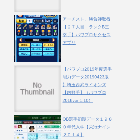
アーチスト、勝負師取得
【２７人目 ランクB三
塁手】パワプロサクセス
アプリ
【パワプロ2019年度選手
能力データ20190423版
】埼玉西武ライオンズ
【内野手】（パワプロ
2018ver.1.10）
OB選手初期データ１９８
０年代入学【栄冠ナイン
２０１４】