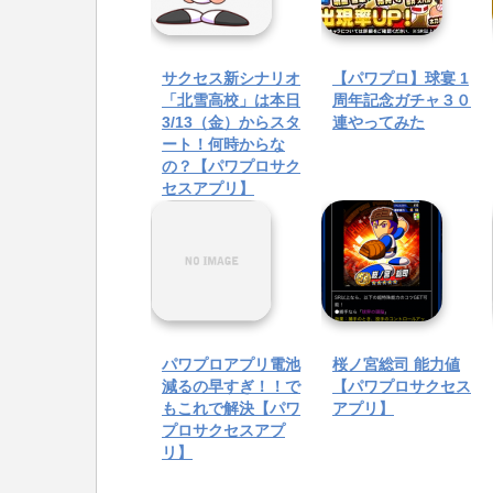
サクセス新シナリオ
【パワプロ】球宴 1
「北雪高校」は本日
周年記念ガチャ３０
3/13（金）からスタ
連やってみた
ート！何時からな
の？【パワプロサク
セスアプリ】
パワプロアプリ電池
桜ノ宮総司 能力値
減るの早すぎ！！で
【パワプロサクセス
もこれで解決【パワ
アプリ】
プロサクセスアプ
リ】