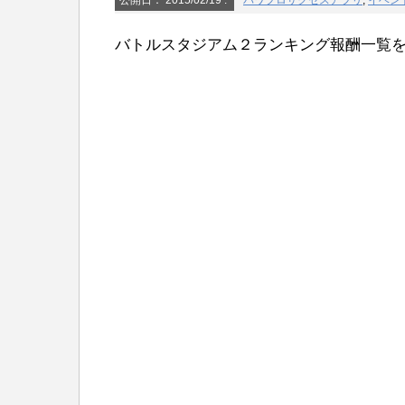
公開日：
2015/02/19
:
パワプロサクセスアプリ
,
イベン
バトルスタジアム２ランキング報酬一覧