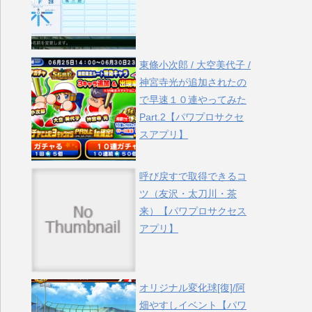
東條小次郎 / 大空美代子 /
神宮寺光が追加されたの
で早速１０連やってみた
Part.2【パワプロサクセ
スアプリ】
呼び戻すで取得できるコ
ツ（友沢・太刀川・茶
来）【パワプロサクセス
アプリ】
オリジナル変化球[復]/阿
畑やすしイベント【パワ