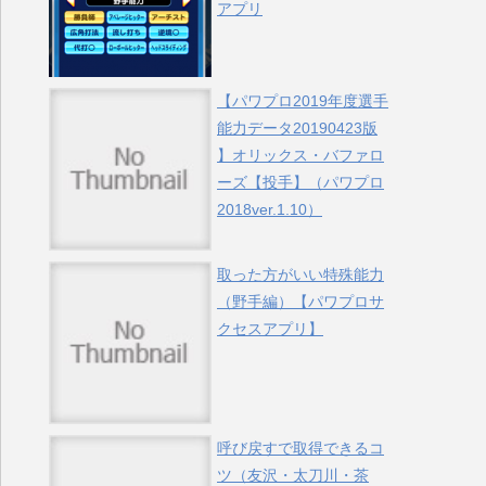
アプリ
【パワプロ2019年度選手
能力データ20190423版
】オリックス・バファロ
ーズ【投手】（パワプロ
2018ver.1.10）
取った方がいい特殊能力
（野手編）【パワプロサ
クセスアプリ】
呼び戻すで取得できるコ
ツ（友沢・太刀川・茶