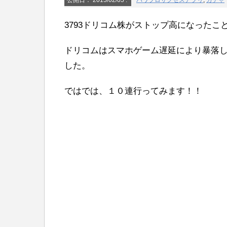
公開日：
2015/02/05
:
パワプロサクセスアプリ
,
ガチャ
3793ドリコム株がストップ高になった
ドリコムはスマホゲーム遅延により暴落
した。
ではでは、１０連行ってみます！！