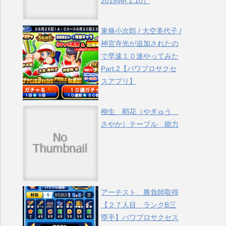
2018ver.1.10）
東條小次郎 / 大空美代子 /
神宮寺光が追加されたの
で早速１０連やってみた
Part.2【パワプロサクセ
スアプリ】
柳生 鞘花（やぎゅう
さやか）テーブル 能力
アーチスト、勝負師取得
【２７人目 ランクB三
塁手】パワプロサクセス