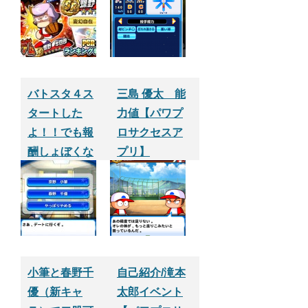
リ】
バトスタ４ス
三島 優太 能
タートした
力値【パワプ
よ！！でも報
ロサクセスア
酬しょぼくな
プリ】
いっすかね？
【パワプロサ
クセスアプ
リ】
小筆と春野千
自己紹介/滝本
優（新キャ
太郎イベント