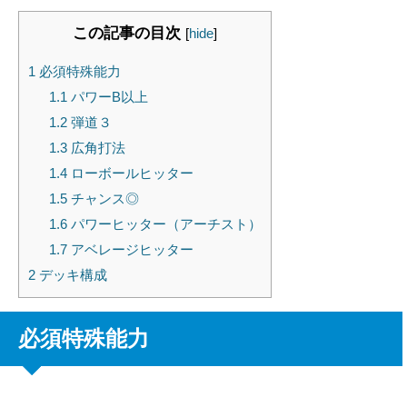
この記事の目次
[
hide
]
1
必須特殊能力
1.1
パワーB以上
1.2
弾道３
1.3
広角打法
1.4
ローボールヒッター
1.5
チャンス◎
1.6
パワーヒッター（アーチスト）
1.7
アベレージヒッター
2
デッキ構成
必須特殊能力