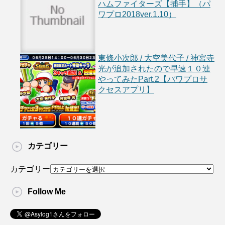
ハムファイターズ【捕手】（パ
ワプロ2018ver.1.10）
東條小次郎 / 大空美代子 / 神宮寺
光が追加されたので早速１０連
やってみたPart.2【パワプロサ
クセスアプリ】
カテゴリー
カテゴリー
Follow Me