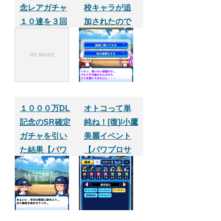
念レアガチャ
校キャラが追
１０連を３回
加されたので
やった結果
早速１０連ガ
チャやってみ
たPart.2【パワ
プロサクセス
アプリ】
１０００万DL
オトコって単
記念のSR確定
純ね！[復]/小鷹
ガチャを引い
美麗イベント
た結果【パワ
【パワプロサ
プロサクセス
クセスアプ
アプリ】
リ】