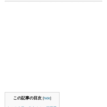
この記事の目次
[
hide
]