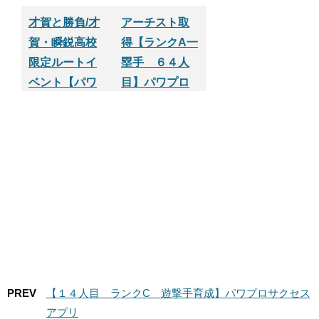
才賀と勝負/才
アーチスト取
賀・瞬鋭高校
得【ランクA一
限定ルートイ
塁手 ６４人
ベント【パワ
目】パワプロ
プロサクセス
サクセスアプ
アプリ】
リ
PREV
【１４人目 ランクC 遊撃手育成】パワプロサクセス
アプリ