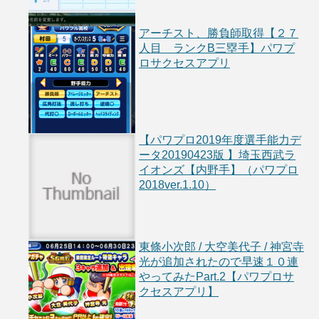
アーチスト、勝負師取得【２７
人目 ランクB三塁手】パワプ
ロサクセスアプリ
【パワプロ2019年度選手能力デ
ータ20190423版 】埼玉西武ラ
イオンズ【内野手】（パワプロ
2018ver.1.10）
東條小次郎 / 大空美代子 / 神宮寺
光が追加されたので早速１０連
やってみたPart.2【パワプロサ
クセスアプリ】