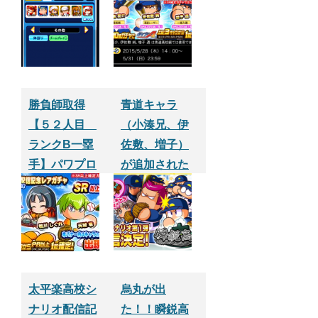
勝負師取得
青道キャラ
【５２人目
（小湊兄、伊
ランクB一塁
佐敷、増子）
手】パワプロ
が追加された
サクセスアプ
ので１０連や
リ
ってみた【パ
ワプロサクセ
スアプリ】
太平楽高校シ
烏丸が出
ナリオ配信記
た！！瞬鋭高