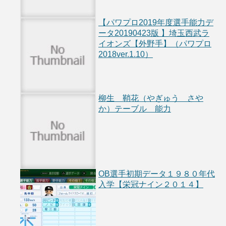
【パワプロ2019年度選手能力デ
ータ20190423版 】埼玉西武ラ
イオンズ【外野手】（パワプロ
2018ver.1.10）
柳生 鞘花（やぎゅう さや
か）テーブル 能力
OB選手初期データ１９８０年代
入学【栄冠ナイン２０１４】