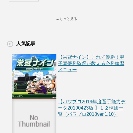
→もっと見る
人気記事
【栄冠ナイン】これで優勝！甲
子園優勝監督が教える必勝練習
メニュー
【パワプロ2019年度選手能力デ
ータ20190423版 】１２球団一
覧（パワプロ2018ver.1.10）