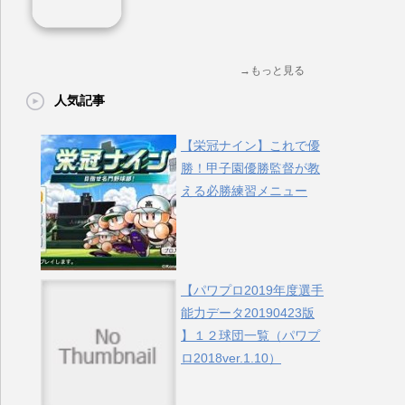
→もっと見る
人気記事
【栄冠ナイン】これで優
勝！甲子園優勝監督が教
える必勝練習メニュー
【パワプロ2019年度選手
能力データ20190423版
】１２球団一覧（パワプ
ロ2018ver.1.10）