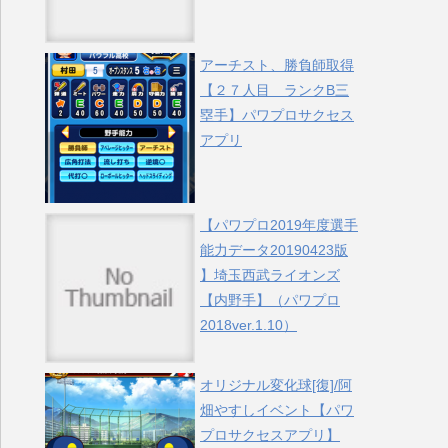
アーチスト、勝負師取得
【２７人目 ランクB三
塁手】パワプロサクセス
アプリ
【パワプロ2019年度選手
能力データ20190423版
】埼玉西武ライオンズ
【内野手】（パワプロ
2018ver.1.10）
オリジナル変化球[復]/阿
畑やすしイベント【パワ
プロサクセスアプリ】