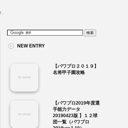
す。
NEW ENTRY
【パワプロ２０１９】
名将甲子園攻略
【パワプロ2019年度選
手能力データ
20190423版 】１２球
団一覧（パワプロ