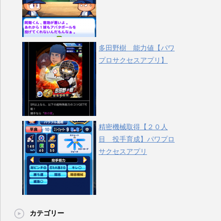
多田野樹 能力値【パワ
プロサクセスアプリ】
精密機械取得【２０人
目 投手育成】パワプロ
サクセスアプリ
カテゴリー