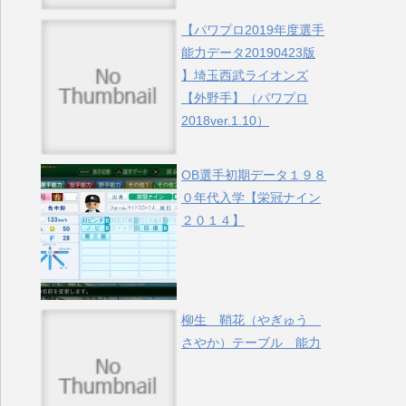
【パワプロ2019年度選手
能力データ20190423版
】埼玉西武ライオンズ
【外野手】（パワプロ
2018ver.1.10）
OB選手初期データ１９８
０年代入学【栄冠ナイン
２０１４】
柳生 鞘花（やぎゅう
さやか）テーブル 能力