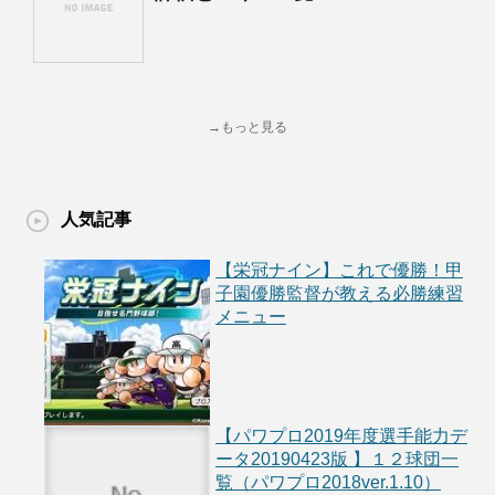
→もっと見る
人気記事
【栄冠ナイン】これで優勝！甲
子園優勝監督が教える必勝練習
メニュー
【パワプロ2019年度選手能力デ
ータ20190423版 】１２球団一
覧（パワプロ2018ver.1.10）