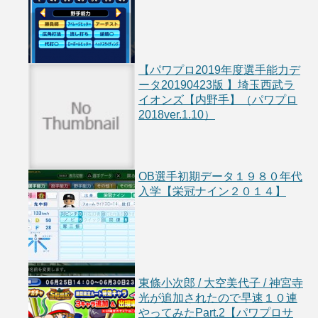
【パワプロ2019年度選手能力デ
ータ20190423版 】埼玉西武ラ
イオンズ【内野手】（パワプロ
2018ver.1.10）
OB選手初期データ１９８０年代
入学【栄冠ナイン２０１４】
東條小次郎 / 大空美代子 / 神宮寺
光が追加されたので早速１０連
やってみたPart.2【パワプロサ