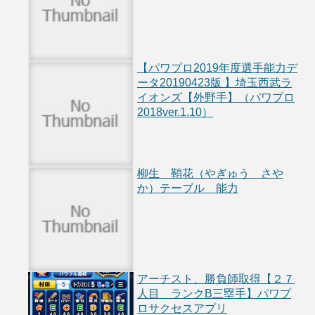
【パワプロ2019年度選手能力デ
ータ20190423版 】埼玉西武ラ
イオンズ【外野手】（パワプロ
2018ver.1.10）
柳生 鞘花（やぎゅう さや
か）テーブル 能力
アーチスト、勝負師取得【２７
人目 ランクB三塁手】パワプ
ロサクセスアプリ