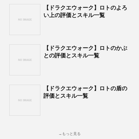
【ドラクエウォーク】ロトのよろ
い上の評価とスキル一覧
【ドラクエウォーク】ロトのかぶ
との評価とスキル一覧
【ドラクエウォーク】ロトの盾の
評価とスキル一覧
→もっと見る