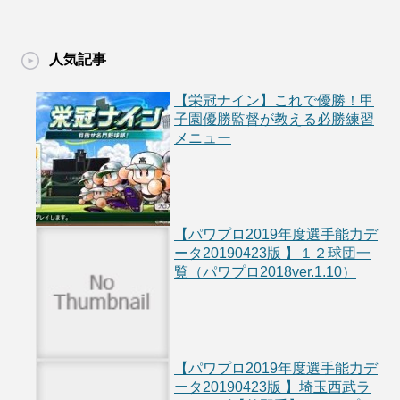
人気記事
【栄冠ナイン】これで優勝！甲
子園優勝監督が教える必勝練習
メニュー
【パワプロ2019年度選手能力デ
ータ20190423版 】１２球団一
覧（パワプロ2018ver.1.10）
【パワプロ2019年度選手能力デ
ータ20190423版 】埼玉西武ラ