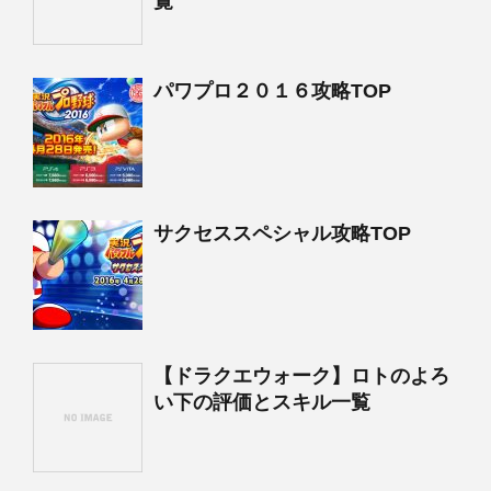
覧
パワプロ２０１６攻略TOP
サクセススペシャル攻略TOP
【ドラクエウォーク】ロトのよろ
い下の評価とスキル一覧