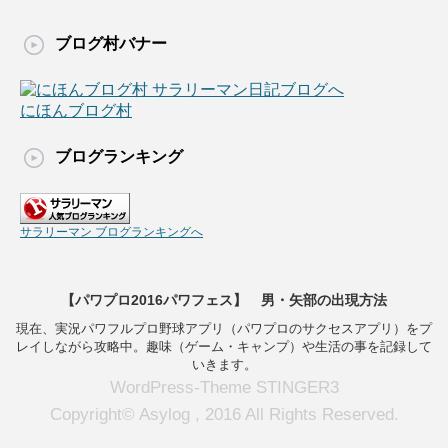
ブログ村バナー
にほんブログ村
ブログランキング
サラリーマン ブログランキングへ
【パワプロ2016パワフェス】 男・矢部の出現方法
現在、実況パワフルプロ野球アプリ（パワプロのサクセスアプリ）をプ
レイしながら攻略中。趣味（ゲーム・キャンプ）や生活の事を記録して
いきます。
WordPress-Theme STINGER3
Copyright© Asylog , 2016 All Rights Reserved.