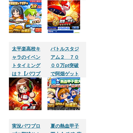
プリ】
校編】
太平楽高校キ
バトルスタジ
ャラのイベン
アム２ ７０
トタイミング
００万pt突破
は？【パワプ
で阿畑ゲット
ロアプリ】
【パワプロサ
クセスアプ
リ】
実況パワプロ
夏の熱血甲子