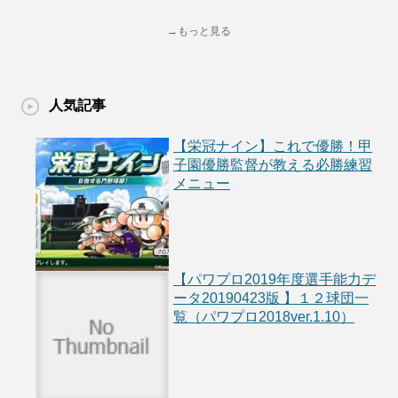
→もっと見る
人気記事
【栄冠ナイン】これで優勝！甲
子園優勝監督が教える必勝練習
メニュー
【パワプロ2019年度選手能力デ
ータ20190423版 】１２球団一
覧（パワプロ2018ver.1.10）