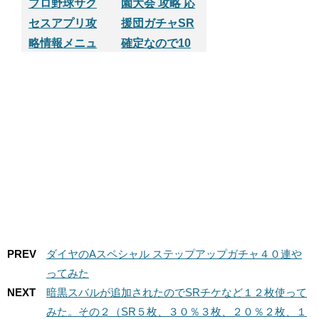
プロ野球サク
園大会 攻略 応
セスアプリ攻
援団ガチャSR
略情報メニュ
確定なので10
ー
連だけやって
みた
PREV
ダイヤのAスペシャル ステップアップガチャ４０連や
ってみた
NEXT
暗黒スバルが追加されたのでSRチケなど１２枚使って
みた。その２（SR５枚、３０％３枚、２０％２枚、１