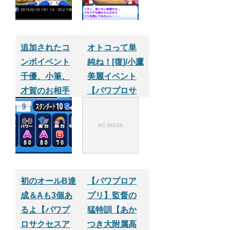
追加されたコ
オトコって単
ンボイベント
純ね！[復]/小鷹
千優、小筆、
美麗イベント
才賀のお相手
【パワプロサ
は？【パワプ
クセスアプ
ロサクセスア
リ】
プリ】
初のオールB達
【パワプロア
成＆Aも3個あ
プリ】監督の
るよ【パワプ
猛特訓【あか
ロサクセスア
つき大附属高