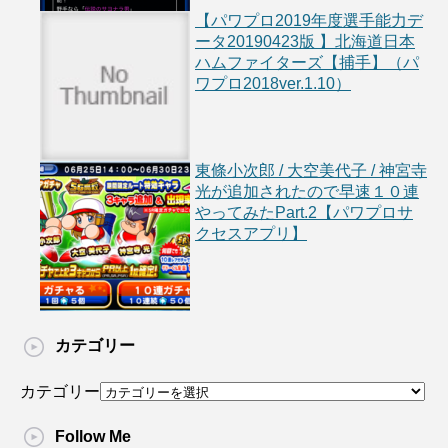
【パワプロ2019年度選手能力デ
ータ20190423版 】北海道日本
ハムファイターズ【捕手】（パ
ワプロ2018ver.1.10）
東條小次郎 / 大空美代子 / 神宮寺
光が追加されたので早速１０連
やってみたPart.2【パワプロサ
クセスアプリ】
カテゴリー
カテゴリー
Follow Me