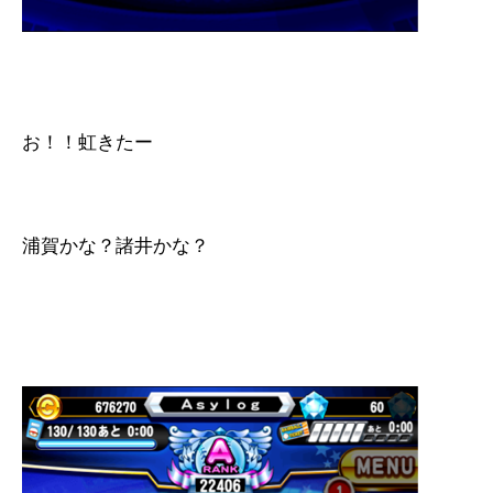
お！！虹きたー
浦賀かな？諸井かな？