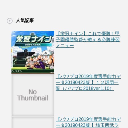
人気記事
【栄冠ナイン】これで優勝！甲
子園優勝監督が教える必勝練習
メニュー
【パワプロ2019年度選手能力デ
ータ20190423版 】１２球団一
覧（パワプロ2018ver.1.10）
【パワプロ2019年度選手能力デ
ータ20190423版 】埼玉西武ラ