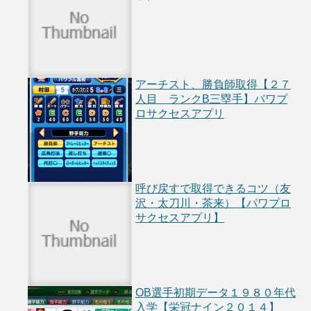
アーチスト、勝負師取得【２７
人目 ランクB三塁手】パワプ
ロサクセスアプリ
呼び戻すで取得できるコツ（友
沢・太刀川・茶来）【パワプロ
サクセスアプリ】
OB選手初期データ１９８０年代
入学【栄冠ナイン２０１４】