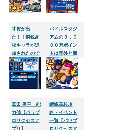
才賀が出
バドルスタジ
た！！瞬鋭高
アムの３，０
校キャラが追
００万ポイン
加されたので
トは意外と簡
早速１０連ガ
単かも【パワ
チャやってみ
プロサクセス
た【パワプロ
アプリ】
サクセスアプ
リ】
真田 俊平 能
瞬鋭高校攻
力値【パワプ
略・イベント
ロサクセスア
一覧【パワプ
プリ】
ロサクセスア