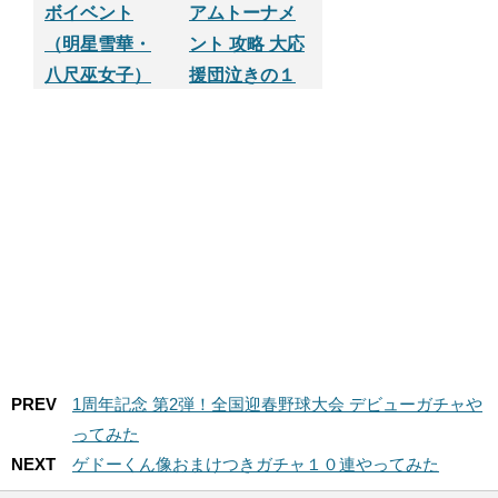
ボイベント
アムトーナメ
（明星雪華・
ント 攻略 大応
八尺巫女子）
援団泣きの１
【パワプロサ
０連
クセスアプ
リ】
PREV
1周年記念 第2弾！全国迎春野球大会 デビューガチャや
ってみた
NEXT
ゲドーくん像おまけつきガチャ１０連やってみた