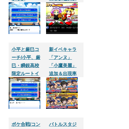
プリ】
小平と厳巳コ
新イベキャラ
ーチ/小平、厳
「アンヌ」
巳・瞬鋭高校
「小鷹美麗」
限定ルートイ
追加＆出現率
ベント【パワ
UP【パワプロ
プロサクセス
サクセスアプ
アプリ】
リ】
ボケ合戦/コン
バトルスタジ