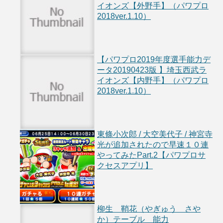
イオンズ【外野手】（パワプロ
2018ver.1.10）
【パワプロ2019年度選手能力デ
ータ20190423版 】埼玉西武ラ
イオンズ【内野手】（パワプロ
2018ver.1.10）
東條小次郎 / 大空美代子 / 神宮寺
光が追加されたので早速１０連
やってみたPart.2【パワプロサ
クセスアプリ】
柳生 鞘花（やぎゅう さや
か）テーブル 能力