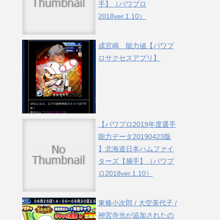
手】（パワプロ
2018ver.1.10）
成宮鳴 能力値【パワプ
ロサクセスアプリ】
【パワプロ2019年度選手
能力データ20190423版
】北海道日本ハムファイ
ターズ【捕手】（パワプ
ロ2018ver.1.10）
東條小次郎 / 大空美代子 /
神宮寺光が追加されたの