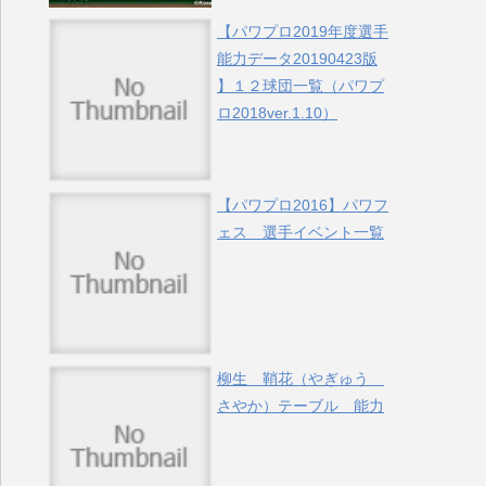
【パワプロ2019年度選手
能力データ20190423版
】１２球団一覧（パワプ
ロ2018ver.1.10）
【パワプロ2016】パワフ
ェス 選手イベント一覧
柳生 鞘花（やぎゅう
さやか）テーブル 能力