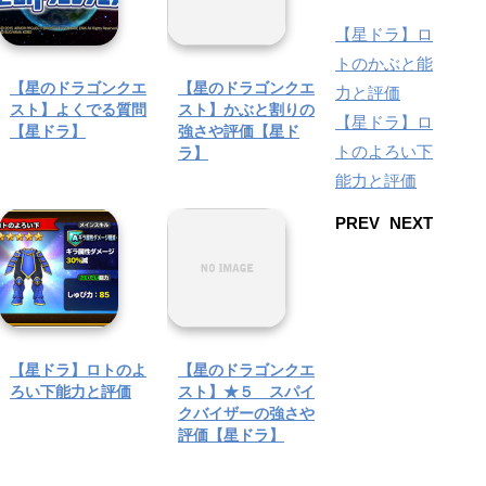
【星ドラ】ロ
トのかぶと能
【星のドラゴンクエ
【星のドラゴンクエ
力と評価
スト】よくでる質問
スト】かぶと割りの
【星ドラ】ロ
【星ドラ】
強さや評価【星ド
トのよろい下
ラ】
能力と評価
PREV
NEXT
【星ドラ】ロトのよ
【星のドラゴンクエ
ろい下能力と評価
スト】★５ スパイ
クバイザーの強さや
評価【星ドラ】