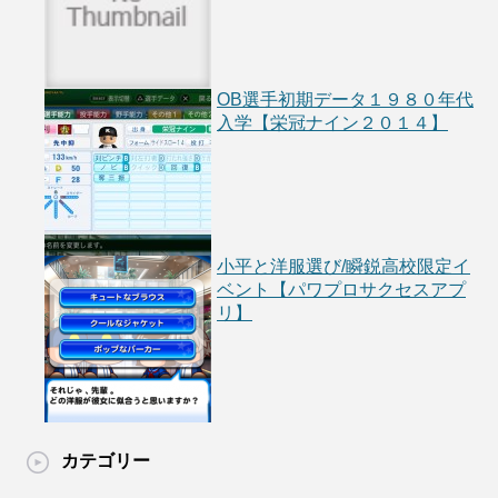
OB選手初期データ１９８０年代
入学【栄冠ナイン２０１４】
小平と洋服選び/瞬鋭高校限定イ
ベント【パワプロサクセスアプ
リ】
カテゴリー