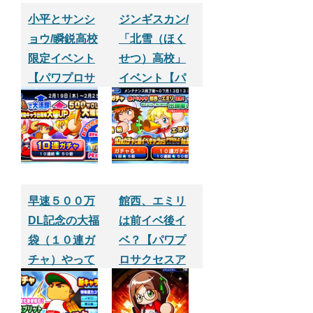
小平とサンシ
ジンギスカン/
ョウ/瞬鋭高校
「北雪（ほく
限定イベント
せつ）高校」
【パワプロサ
イベント【パ
クセスアプ
ワプロサクセ
リ】
スアプリ】
早速５００万
館西、エミリ
DL記念の大福
は前イベ後イ
袋（１０連ガ
ベ？【パワプ
チャ）やって
ロサクセスア
みた【パワプ
プリ】
ロサクセスア