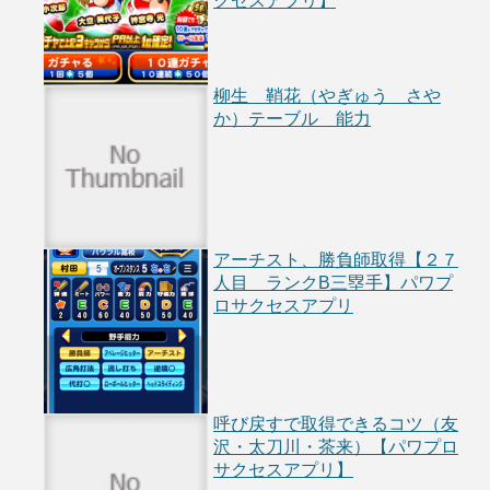
クセスアプリ】
柳生 鞘花（やぎゅう さや
か）テーブル 能力
アーチスト、勝負師取得【２７
人目 ランクB三塁手】パワプ
ロサクセスアプリ
呼び戻すで取得できるコツ（友
沢・太刀川・茶来）【パワプロ
サクセスアプリ】