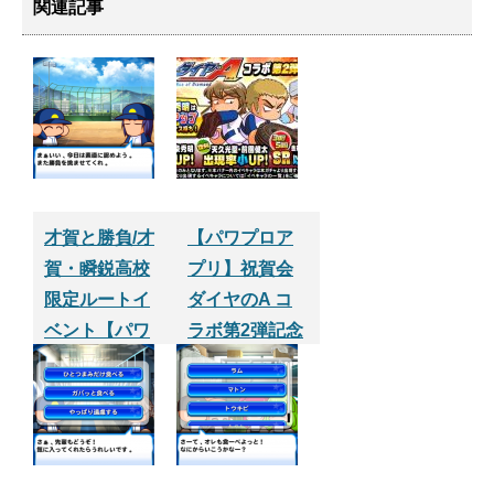
関連記事
才賀と勝負/才
【パワプロア
賀・瞬鋭高校
プリ】祝賀会
限定ルートイ
ダイヤのA コ
ベント【パワ
ラボ第2弾記念
プロサクセス
ガチャ Part2
アプリ】
３０連