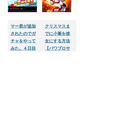
プリ】
マー君が追加
クリスマスま
されたのでガ
でに小筆を彼
チャをやって
女にする方法
みた。４日目
【パワプロサ
【パワプロサ
クセスアプ
クセスアプ
リ】
リ】