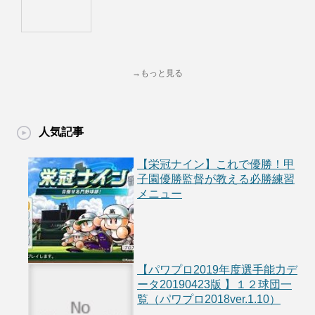
→もっと見る
人気記事
【栄冠ナイン】これで優勝！甲
子園優勝監督が教える必勝練習
メニュー
【パワプロ2019年度選手能力デ
ータ20190423版 】１２球団一
覧（パワプロ2018ver.1.10）