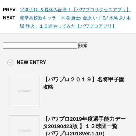
PREV
1400万DL＆夏休み記念！【パワプロサクセスアプリ】
NEXT
覇堂高校新キャラ「木場 嵐士/ 金原 いずる/ 水鳥 忍/ 木
場 静火」１０連やってみた【パワプロアプリ】
NEW ENTRY
【パワプロ２０１９】名将甲子園
攻略
【パワプロ2019年度選手能力デー
タ20190423版 】１２球団一覧
（パワプロ2018ver.1.10）