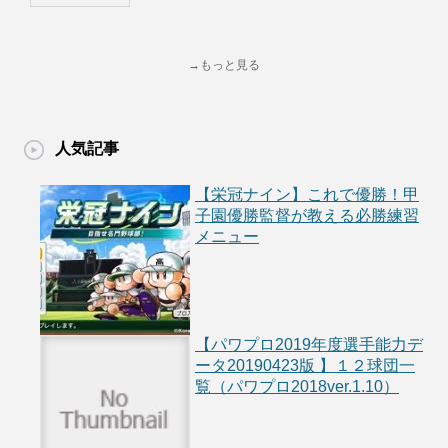
→もっと見る
人気記事
【栄冠ナイン】これで優勝！甲
子園優勝監督が教える必勝練習
メニュー
【パワプロ2019年度選手能力デ
ータ20190423版 】１２球団一
覧（パワプロ2018ver.1.10）