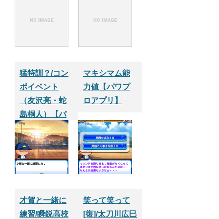
猛特訓？/コン
マキシマム能
ボイベント
力値【パワプ
（友沢亮・蛇
ロアプリ】
島桐人）【パ
ワプロサクセ
スアプリ】
才賀と一緒に
笑って笑って
練習/瞬鋭高校
[復]/太刀川広巳