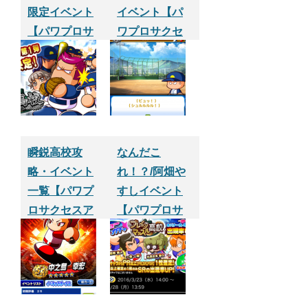
限定イベント
イベント【パ
【パワプロサ
ワプロサクセ
クセスアプ
スアプリ】
リ】
瞬鋭高校攻
なんだこ
略・イベント
れ！？/阿畑や
一覧【パワプ
すしイベント
ロサクセスア
【パワプロサ
プリ】
クセスアプ
リ】