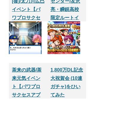
[復]/太刀川広巳
センター/友沢
イベント【パ
亮・瞬鋭高校
ワプロサクセ
限定ルートイ
スアプリ】
ベント【パワ
プロサクセス
アプリ】
茶来の武器/茶
1,800万DL記念
来元気イベン
大祝賀会 (10連
ト【パワプロ
ガチャ)をひい
サクセスアプ
てみた
リ】