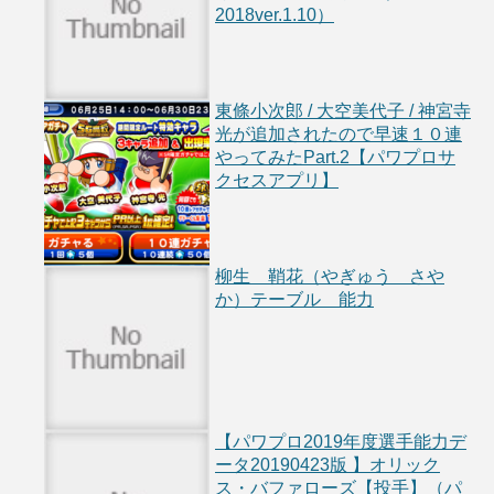
2018ver.1.10）
東條小次郎 / 大空美代子 / 神宮寺
光が追加されたので早速１０連
やってみたPart.2【パワプロサ
クセスアプリ】
柳生 鞘花（やぎゅう さや
か）テーブル 能力
【パワプロ2019年度選手能力デ
ータ20190423版 】オリック
ス・バファローズ【投手】（パ