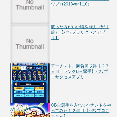
ワプロ2018ver.1.10）
取った方がいい特殊能力（野手
編）【パワプロサクセスアプ
リ】
アーチスト、勝負師取得【２７
人目 ランクB三塁手】パワプ
ロサクセスアプリ
OB全選手を入れてペナントをや
ってみた１２年目【パワプロ２
０１４】