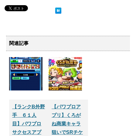
関連記事
【ランクB外野
【パワプロア
手 ６１人
プリ】くろが
目】パワプロ
ね商業キャラ
サクセスアプ
狙いでSRチケ