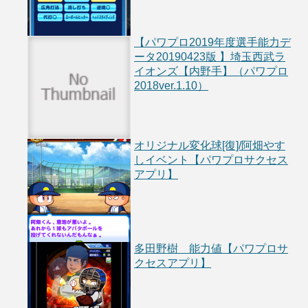
【パワプロ2019年度選手能力デ
ータ20190423版 】埼玉西武ラ
イオンズ【内野手】（パワプロ
2018ver.1.10）
オリジナル変化球[復]/阿畑やす
しイベント【パワプロサクセス
アプリ】
多田野樹 能力値【パワプロサ
クセスアプリ】