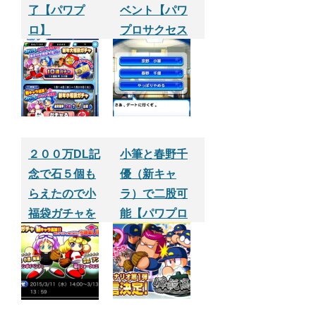
了【パワプ
ベント【パワ
ロ】
プロサクセス
アプリ】
２００万DL記
小筆と春野千
念で石５個も
優（新キャ
らえたので小
ラ）で二股可
福袋ガチャを
能【パワプロ
やってみた
サクセスアプ
【パワプロサ
リ】
クセスアプ
リ】