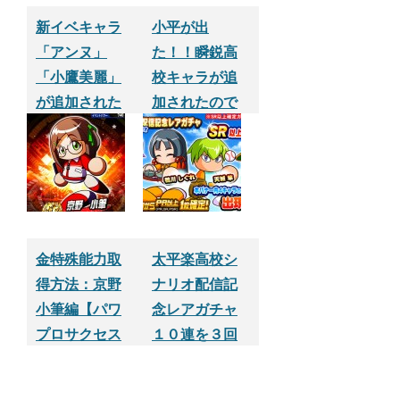
新イベキャラ
小平が出
「アンヌ」
た！！瞬鋭高
「小鷹美麗」
校キャラが追
が追加された
加されたので
ので早速１０
早速１０連ガ
連やってみた
チャやってみ
Part.2【パワプ
たPart.４【パ
ロサクセスア
ワプロサクセ
プリ】
スアプリ】
金特殊能力取
太平楽高校シ
得方法：京野
ナリオ配信記
小筆編【パワ
念レアガチャ
プロサクセス
１０連を３回
アプリ】
やった結果