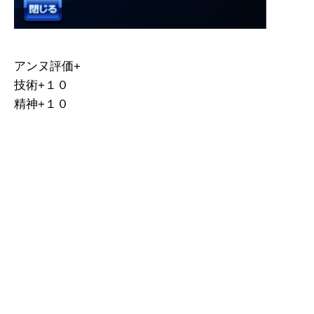
アンヌ評価+
技術+１０
精神+１０