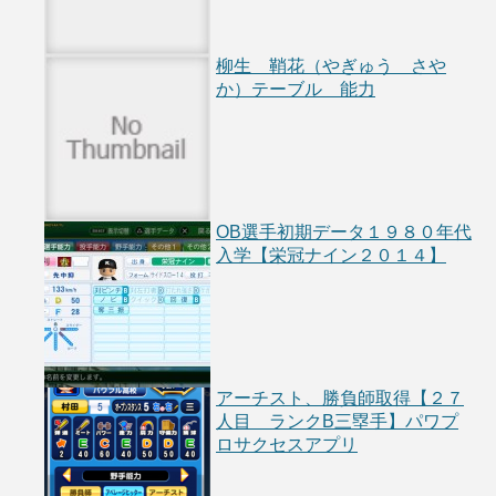
柳生 鞘花（やぎゅう さや
か）テーブル 能力
OB選手初期データ１９８０年代
入学【栄冠ナイン２０１４】
アーチスト、勝負師取得【２７
人目 ランクB三塁手】パワプ
ロサクセスアプリ