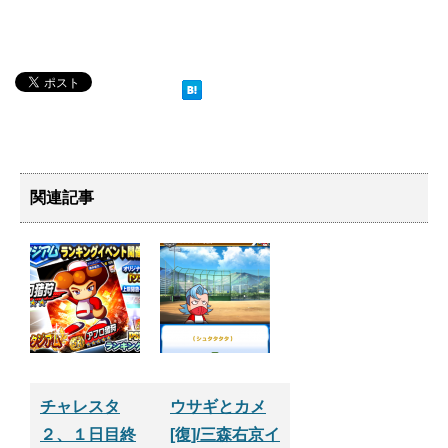
関連記事
チャレスタ
ウサギとカメ
２、１日目終
[復]/三森右京イ