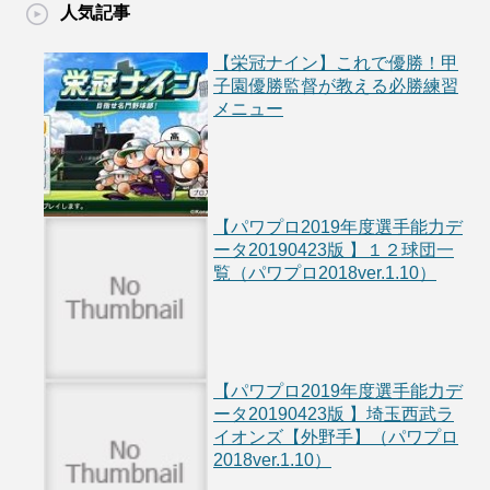
人気記事
【栄冠ナイン】これで優勝！甲
子園優勝監督が教える必勝練習
メニュー
【パワプロ2019年度選手能力デ
ータ20190423版 】１２球団一
覧（パワプロ2018ver.1.10）
【パワプロ2019年度選手能力デ
ータ20190423版 】埼玉西武ラ
イオンズ【外野手】（パワプロ
2018ver.1.10）