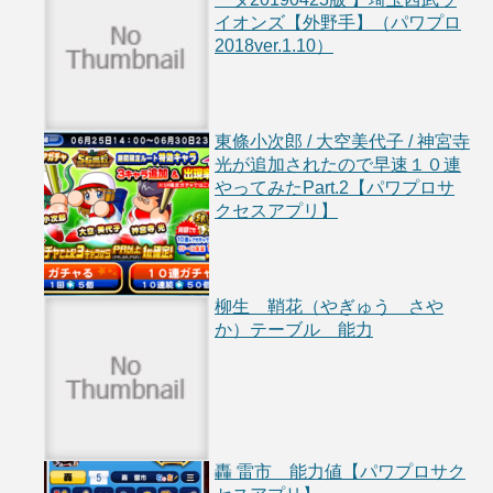
イオンズ【外野手】（パワプロ
2018ver.1.10）
東條小次郎 / 大空美代子 / 神宮寺
光が追加されたので早速１０連
やってみたPart.2【パワプロサ
クセスアプリ】
柳生 鞘花（やぎゅう さや
か）テーブル 能力
轟 雷市 能力値【パワプロサク