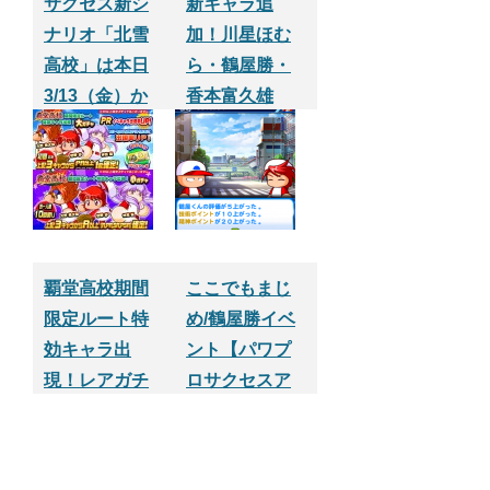
サクセス新シ
新キャラ追
ナリオ「北雪
加！川星ほむ
高校」は本日
ら・鶴屋勝・
3/13（金）か
香本富久雄
らスタート！
【パワプロサ
何時からな
クセスアプ
の？【パワプ
リ】
ロサクセスア
プリ】
覇堂高校期間
ここでもまじ
限定ルート特
め/鶴屋勝イベ
効キャラ出
ント【パワプ
現！レアガチ
ロサクセスア
ャ単発１０連
プリ】
３回やってみ
た