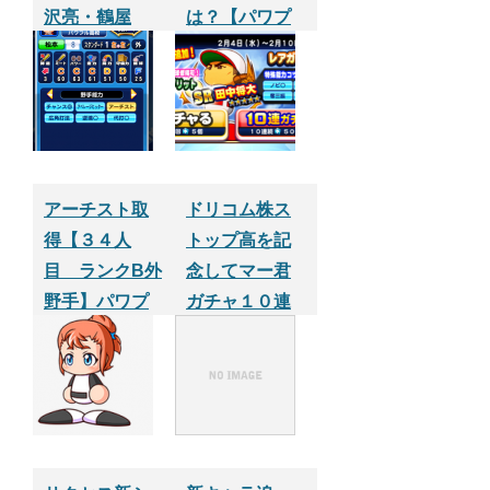
沢亮・鶴屋
は？【パワプ
勝）【パワプ
ロアプリ】
ロサクセスア
プリ】
アーチスト取
ドリコム株ス
得【３４人
トップ高を記
目 ランクB外
念してマー君
野手】パワプ
ガチャ１０連
ロサクセスア
やってみた。
プリ
【パワプロサ
クセスアプ
リ】