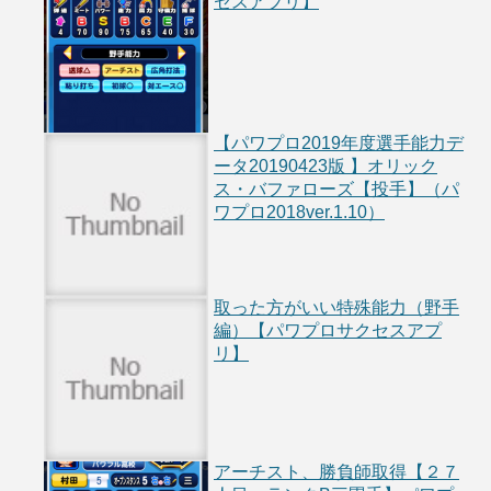
セスアプリ】
【パワプロ2019年度選手能力デ
ータ20190423版 】オリック
ス・バファローズ【投手】（パ
ワプロ2018ver.1.10）
取った方がいい特殊能力（野手
編）【パワプロサクセスアプ
リ】
アーチスト、勝負師取得【２７