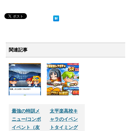
関連記事
最強の特訓メ
太平楽高校キ
ニュー/コンボ
ャラのイベン
イベント（友
トタイミング