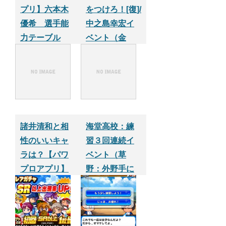
プリ】六本木
をつけろ！[復]/
優希 選手能
中之島幸宏イ
力テーブル
ベント（金
特：電光石火
取得イベン
ト）【パワプ
ロサクセスア
プリ】
諸井清和と相
海堂高校：練
性のいいキャ
習３回連続イ
ラは？【パワ
ベント（草
プロアプリ】
野：外野手に
必要なモノ）