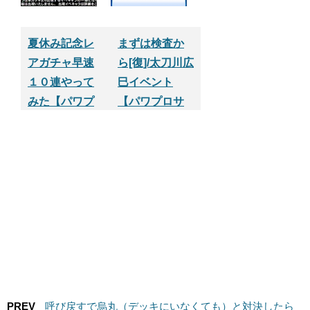
夏休み記念レ
まずは検査か
アガチャ早速
ら[復]/太刀川広
１０連やって
巳イベント
みた【パワプ
【パワプロサ
ロサクセスア
クセスアプ
プリ】
リ】
PREV
呼び戻すで烏丸（デッキにいなくても）と対決したら