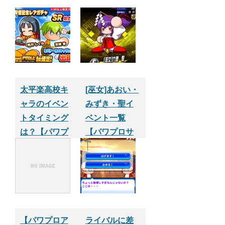
太平楽高校キ
[巫女]あおい・
ャラのイベン
みずき・聖イ
トタイミング
ベント一覧
は？【パワプ
【パワプロサ
ロアプリ】
クセスアプ
リ】
【パワプロア
ライバルに差