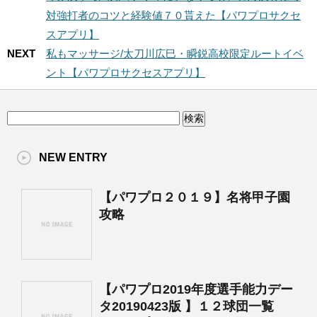
対強打者のコツと経験値７０貰えた【パワプロサクセ
スアプリ】
NEXT
私もマッサージ/太刀川広巳・瞬鋭高校限定ルートイベ
ント【パワプロサクセスアプリ】
NEW ENTRY
【パワプロ２０１９】名将甲子園
攻略
【パワプロ2019年度選手能力デー
タ20190423版 】１２球団一覧