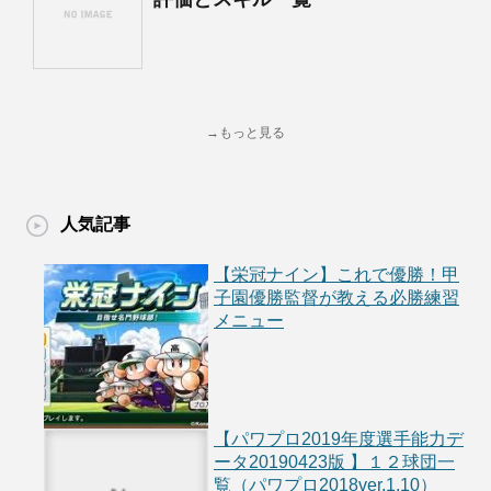
→もっと見る
人気記事
【栄冠ナイン】これで優勝！甲
子園優勝監督が教える必勝練習
メニュー
【パワプロ2019年度選手能力デ
ータ20190423版 】１２球団一
覧（パワプロ2018ver.1.10）