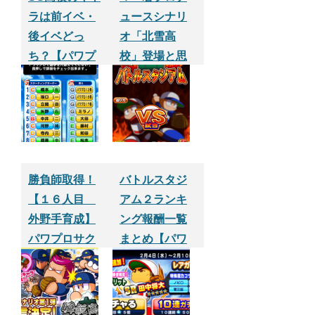
ラは前イベ・
ュースシナリ
後イベどっ
オ「北雪高
ち？【パワプ
校」登場と思
ロサクセスア
わせての「パ
プリ】
ワフル高校」
セクション期
間限定ルート
が復活！
勝負師取得！
バトルスタジ
【１６人目
アム２ランキ
外野手育成】
ング報酬一覧
パワプロサク
まとめ【パワ
セスアプリ
プロサクセス
アプリ】