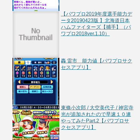
【パワプロ2019年度選手能力デ
ータ20190423版 】北海道日本
ハムファイターズ【捕手】（パ
ワプロ2018ver.1.10）
轟 雷市 能力値【パワプロサク
セスアプリ】
東條小次郎 / 大空美代子 / 神宮寺
光が追加されたので早速１０連
やってみたPart.2【パワプロサ
クセスアプリ】