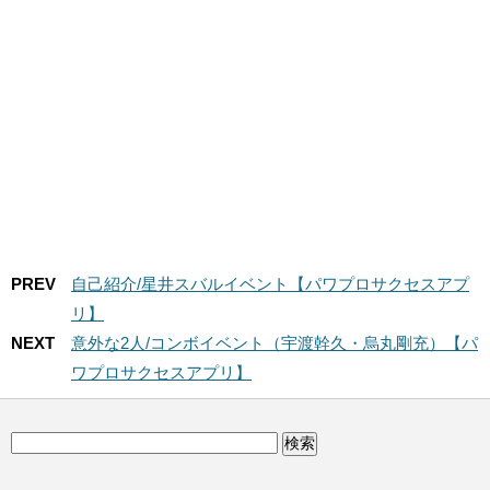
して北斗が完
やってみた
全体へ・・・
Part.3【パワプ
ロサクセスア
プリ】
PREV
自己紹介/星井スバルイベント【パワプロサクセスアプ
リ】
NEXT
意外な2人/コンボイベント（宇渡幹久・烏丸剛充）【パ
ワプロサクセスアプリ】