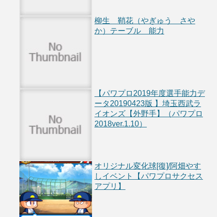
柳生 鞘花（やぎゅう さや
か）テーブル 能力
【パワプロ2019年度選手能力デ
ータ20190423版 】埼玉西武ラ
イオンズ【外野手】（パワプロ
2018ver.1.10）
オリジナル変化球[復]/阿畑やす
しイベント【パワプロサクセス
アプリ】