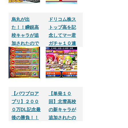
烏丸が出
ドリコム株ス
た！！瞬鋭高
トップ高を記
校キャラが追
念してマー君
加されたので
ガチャ１０連
早速１０連ガ
やってみた。
チャやってみ
【パワプロサ
たPart.2【パワ
クセスアプ
プロサクセス
リ】
アプリ】
【パワプロア
【単発１０
プリ】２００
回】北雪高校
０万DL記念最
の新キャラが
後の勝負！！
追加されたの
１１０連目そ
で早速１０連