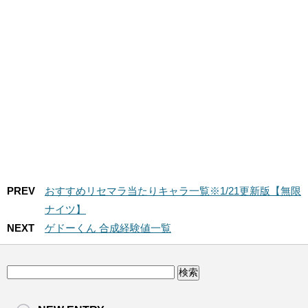
クセスアプ
スアプリ】
リ】
PREV
おすすめリセマラ当たりキャラ一覧※1/21更新版【無限
ナイツ】
NEXT
ゲドーくん 合成経験値一覧