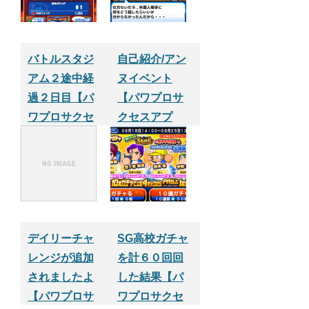
バトルスタジ
自己紹介/アン
アム２途中経
ヌイベント
過２日目【パ
【パワプロサ
ワプロサクセ
クセスアプ
スアプリ】
リ】
デイリーチャ
SG高校ガチャ
レンジが追加
を計６０回回
されましたよ
した結果【パ
【パワプロサ
ワプロサクセ