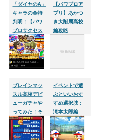
「ダイヤのA」
【パワプロア
キャラの金特
プリ】あかつ
判明！【パワ
き大附属高校
プロサクセス
編攻略
アプリ】
ブレインマッ
イベントで選
スル高校デビ
ぶといいおす
ューガチャや
すめ選択肢：
ってみた！そ
滝本太郎編
の２
【パワプロサ
クセスアプ
リ】