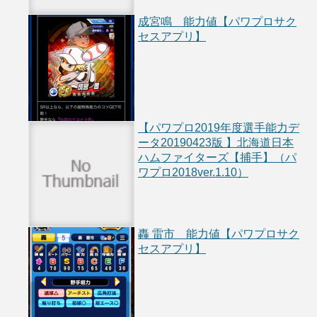
成宮鳴 能力値【パワプロサク
セスアプリ】
【パワプロ2019年度選手能力デ
ータ20190423版 】北海道日本
ハムファイターズ【捕手】（パ
ワプロ2018ver.1.10）
轟 雷市 能力値【パワプロサク
セスアプリ】