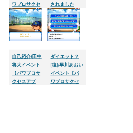
ワプロサクセ
されました
スアプリ】
【パワプロサ
クセスアプ
リ】
自己紹介/田中
ダイエット？
将大イベント
[復]/早川あおい
【パワプロサ
イベント【パ
クセスアプ
ワプロサクセ
リ】
スアプリ】