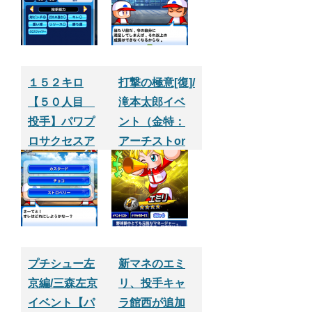
１５２キロ
打撃の極意[復]/
【５０人目
滝本太郎イベ
投手】パワプ
ント（金特：
ロサクセスア
アーチストor
プリ
安打製造機取
得イベント）
【パワプロサ
クセスアプ
リ】
プチシュー左
新マネのエミ
京編/三森左京
リ、投手キャ
イベント【パ
ラ館西が追加