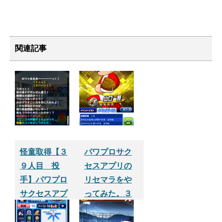
関連記事
怪童取得【３
パワプロサク
９人目 投
セスアプリの
手】パワプロ
リセマラをや
サクセスアプ
ってみた。３
リ
回目