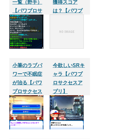
一覧（野手）
獲得スコア
【パワプロサ
は？【パワプ
クセスアプ
ロサクセスア
リ】
プリ】
小筆のラブパ
今欲しいSRキ
ワーで不眠症
ャラ【パワプ
が治る【パワ
ロサクセスア
プロサクセス
プリ】
アプリ】