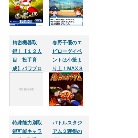
精密機器取
春野千優のエ
得！【１２人
ピローグイベ
目 投手育
ントは小筆よ
成】パワプロ
り上！MAX３
サクセスアプ
８０経験値も
リ
らえる【パワ
プロサクセス
アプリ】
特殊能力別取
バトルスタジ
得可能キャラ
アム２獲得の