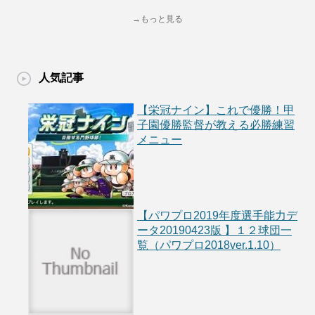
→もっと見る
人気記事
【栄冠ナイン】これで優勝！甲
子園優勝監督が教える必勝練習
メニュー
【パワプロ2019年度選手能力デ
ータ20190423版 】１２球団一
覧（パワプロ2018ver.1.10）