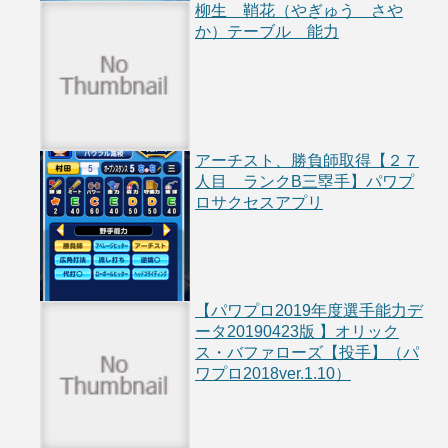
柳生 鞘花（やぎゅう さや
か）テーブル 能力
アーチスト、勝負師取得【２７
人目 ランクB三塁手】パワプ
ロサクセスアプリ
【パワプロ2019年度選手能力デ
ータ20190423版 】オリック
ス・バファローズ【投手】（パ
ワプロ2018ver.1.10）