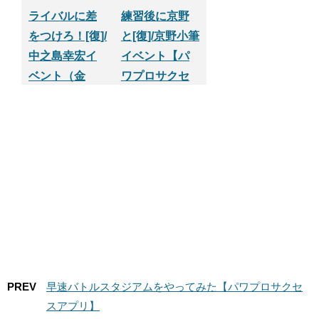
ライバルに差
練習後に京野
をつけろ！[復]/
と[復]/京野小筆
中之島幸宏イ
イベント【パ
ベント（金
ワプロサクセ
特：電光石火
スアプリ】
取得イベン
ト）【パワプ
ロサクセスア
プリ】
PREV
早速バトルスタジアムをやってみた【パワプロサクセ
スアプリ】