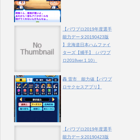
【パワプロ2019年度選手
能力データ20190423版
】北海道日本ハムファイ
ターズ【捕手】（パワプ
ロ2018ver.1.10）
轟 雷市 能力値【パワプ
ロサクセスアプリ】
【パワプロ2019年度選手
能力データ20190423版