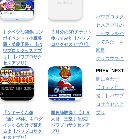
パワプロサク
セスアプリの
トクベツな関係/コン
３月分のSRチケット
リセマラをや
ボイベント（小鷹美
使ってみた【パワプ
ってみた。４
麗・美藤千尋）【パ
ロサクセスアプリ】
回目
ワプロサクセスアプ
リ】【パワプロサク
クリスマスに
セスアプリ】
PREV
NEXT
間に合わず
【４７人目
投手】パワプ
ロサクセスア
プリ
「ゲドーくん像
勝負師取得！【１５
（金）×5体」をログ
人目 三塁手育成】
インするだけで貰え
パワプロサクセスア
るよ【パワプロサク
プリ
セスアプリ】