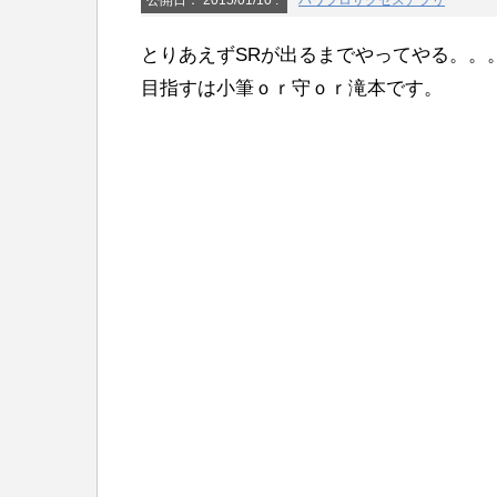
公開日：
2015/01/10
:
パワプロサクセスアプリ
とりあえずSRが出るまでやってやる。。
目指すは小筆ｏｒ守ｏｒ滝本です。