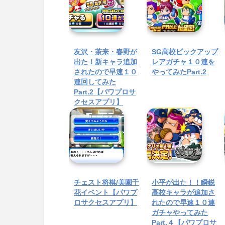
友沢・茶来・春野が
SG高校ピックアップ
出た！新キャラ追加
レアガチャ１０連を
されたので早速１０
やってみたPart.2
連回してみた
Part.2【パワプロサ
クセスアプリ】
チェスト将棋/美園千
小平が出た！！瞬鋭
花イベント【パワプ
高校キャラが追加さ
ロサクセスアプリ】
れたので早速１０連
ガチャやってみた
Part.４【パワプロサ