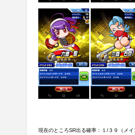
現在のところSR出る確率：１/３９（メ