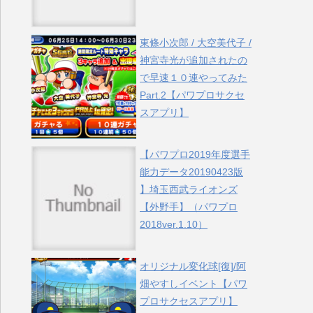
東條小次郎 / 大空美代子 /
神宮寺光が追加されたの
で早速１０連やってみた
Part.2【パワプロサクセ
スアプリ】
【パワプロ2019年度選手
能力データ20190423版
】埼玉西武ライオンズ
【外野手】（パワプロ
2018ver.1.10）
オリジナル変化球[復]/阿
畑やすしイベント【パワ
プロサクセスアプリ】