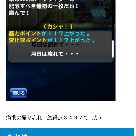
痛恨の撮り忘れ（総得点３４９７でした）