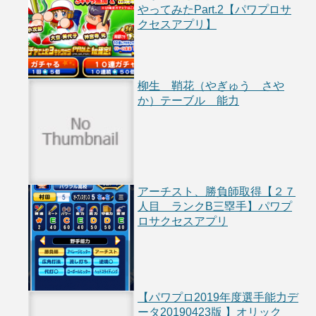
やってみたPart.2【パワプロサ
クセスアプリ】
柳生 鞘花（やぎゅう さや
か）テーブル 能力
アーチスト、勝負師取得【２７
人目 ランクB三塁手】パワプ
ロサクセスアプリ
【パワプロ2019年度選手能力デ
ータ20190423版 】オリック