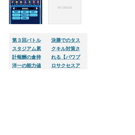
キャラ一覧）
第３回バトル
決勝でのタス
スタジアム累
クキル対策さ
計報酬の倉持
れる【パワプ
洋一の能力値
ロサクセスア
【パワプロサ
プリ】
クセスアプ
リ】