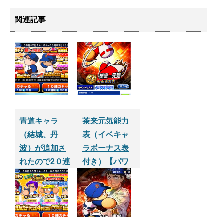
関連記事
青道キャラ
茶来元気能力
（結城、丹
表（イベキャ
波）が追加さ
ラボーナス表
れたので2０連
付き）【パワ
やってみた
プロサクセス
Part.2【パワプ
アプリ】
ロサクセスア
プリ】