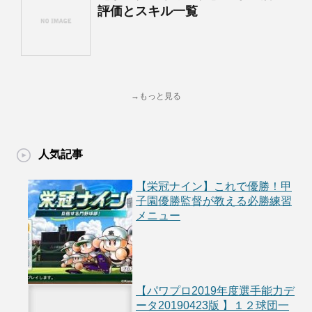
評価とスキル一覧
→もっと見る
人気記事
【栄冠ナイン】これで優勝！甲
子園優勝監督が教える必勝練習
メニュー
【パワプロ2019年度選手能力デ
ータ20190423版 】１２球団一