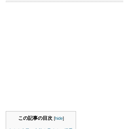
この記事の目次
[
hide
]