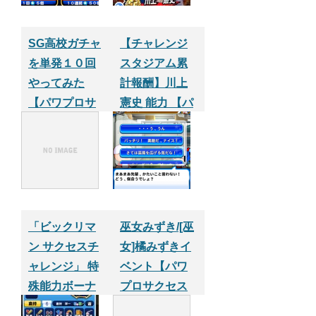
SG高校ガチャ
【チャレンジ
を単発１０回
スタジアム累
やってみた
計報酬】川上
【パワプロサ
憲史 能力 【パ
クセスアプ
ワプロサクセ
リ】
スアプリ】
「ビックリマ
巫女みずき/[巫
ン サクセスチ
女]橘みずきイ
ャレンジ」 特
ベント【パワ
殊能力ボーナ
プロサクセス
ス（金特所持
アプリ】