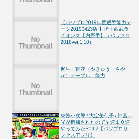
【パワプロ2019年度選手能力デ
ータ20190423版 】埼玉西武ラ
イオンズ【内野手】（パワプロ
2018ver.1.10）
柳生 鞘花（やぎゅう さや
か）テーブル 能力
東條小次郎 / 大空美代子 / 神宮寺
光が追加されたので早速１０連
やってみたPart.2【パワプロサ
クセスアプリ】