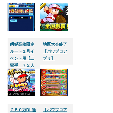
瞬鋭高校限定
地区大会終了
ルート１号イ
【パワプロア
ベント用【二
プリ】
塁手 ７２人
目】パワプロ
サクセスアプ
リ
２５０万DL達
【パワプロア