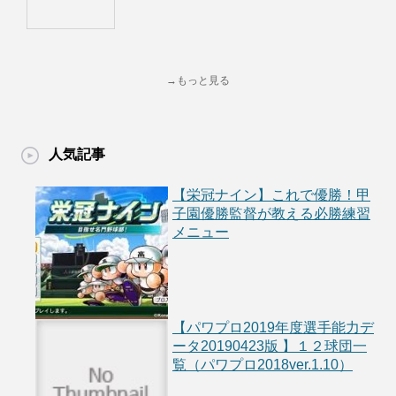
→もっと見る
人気記事
【栄冠ナイン】これで優勝！甲
子園優勝監督が教える必勝練習
メニュー
【パワプロ2019年度選手能力デ
ータ20190423版 】１２球団一
覧（パワプロ2018ver.1.10）