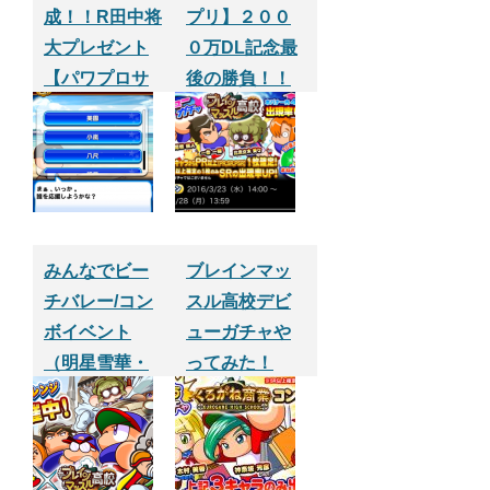
成！！R田中将
プリ】２００
大プレゼント
０万DL記念最
【パワプロサ
後の勝負！！
クセスアプ
１１０連目そ
リ】
して北斗が完
全体へ・・・
みんなでビー
ブレインマッ
チバレー/コン
スル高校デビ
ボイベント
ューガチャや
（明星雪華・
ってみた！
八尺巫女子・
小嵐リョウ・
美園千花）
【パワプロサ