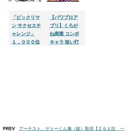
クセスアプ
リ】
「ビックリマ
【パワプロア
ン サクセスチ
プリ】くろが
ャレンジ」
ね商業 コンボ
１，０００位
キャラ 狙い打
以内を目指す
ちガチャ５連
やってみた
PREV
アーチスト、ゲトーくん像（銀）取得【２６人目 一