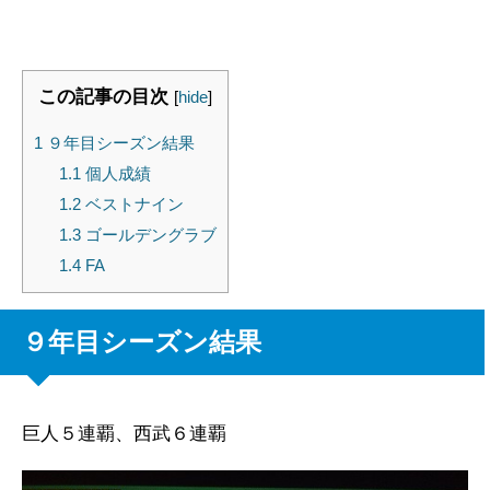
この記事の目次
[
hide
]
1
９年目シーズン結果
1.1
個人成績
1.2
ベストナイン
1.3
ゴールデングラブ
1.4
FA
９年目シーズン結果
巨人５連覇、西武６連覇