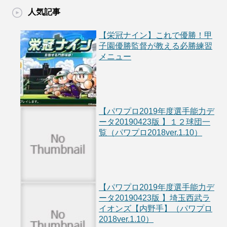
人気記事
【栄冠ナイン】これで優勝！甲
子園優勝監督が教える必勝練習
メニュー
【パワプロ2019年度選手能力デ
ータ20190423版 】１２球団一
覧（パワプロ2018ver.1.10）
【パワプロ2019年度選手能力デ
ータ20190423版 】埼玉西武ラ
イオンズ【内野手】（パワプロ
2018ver.1.10）