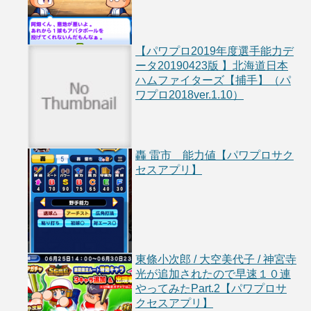
【パワプロ2019年度選手能力デ
ータ20190423版 】北海道日本
ハムファイターズ【捕手】（パ
ワプロ2018ver.1.10）
轟 雷市 能力値【パワプロサク
セスアプリ】
東條小次郎 / 大空美代子 / 神宮寺
光が追加されたので早速１０連
やってみたPart.2【パワプロサ
クセスアプリ】