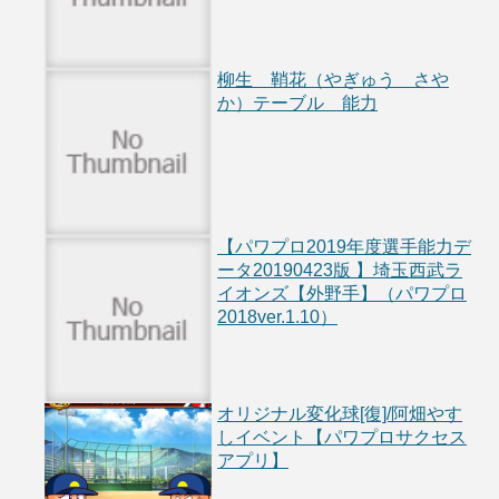
柳生 鞘花（やぎゅう さや
か）テーブル 能力
【パワプロ2019年度選手能力デ
ータ20190423版 】埼玉西武ラ
イオンズ【外野手】（パワプロ
2018ver.1.10）
オリジナル変化球[復]/阿畑やす
しイベント【パワプロサクセス
アプリ】