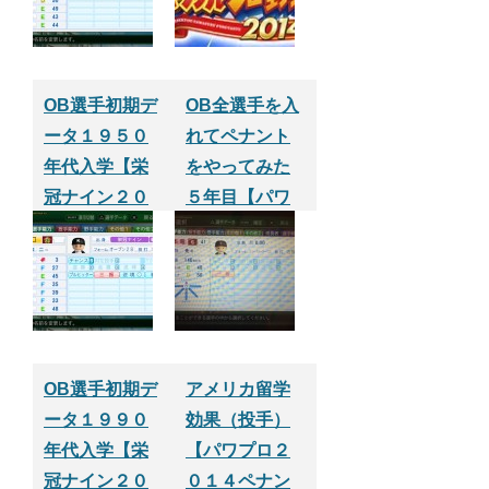
OB選手初期デ
OB全選手を入
ータ１９５０
れてペナント
年代入学【栄
をやってみた
冠ナイン２０
５年目【パワ
１４】
プロ２０１
４】
OB選手初期デ
アメリカ留学
ータ１９９０
効果（投手）
年代入学【栄
【パワプロ２
冠ナイン２０
０１４ペナン