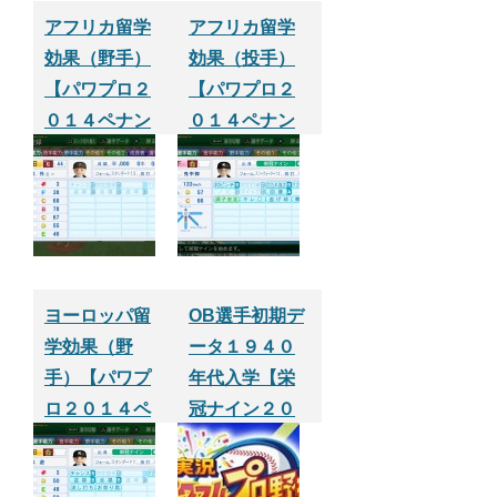
アフリカ留学
アフリカ留学
効果（野手）
効果（投手）
【パワプロ２
【パワプロ２
０１４ペナン
０１４ペナン
ト】
ト】
ヨーロッパ留
OB選手初期デ
学効果（野
ータ１９４０
手）【パワプ
年代入学【栄
ロ２０１４ペ
冠ナイン２０
ナント】
１４】