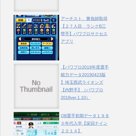
アーチスト、勝負師取得
【２７人目 ランクB三
塁手】パワプロサクセス
アプリ
【パワプロ2019年度選手
能力データ20190423版
】埼玉西武ライオンズ
【内野手】（パワプロ
2018ver.1.10）
OB選手初期データ１９８
０年代入学【栄冠ナイン
２０１４】