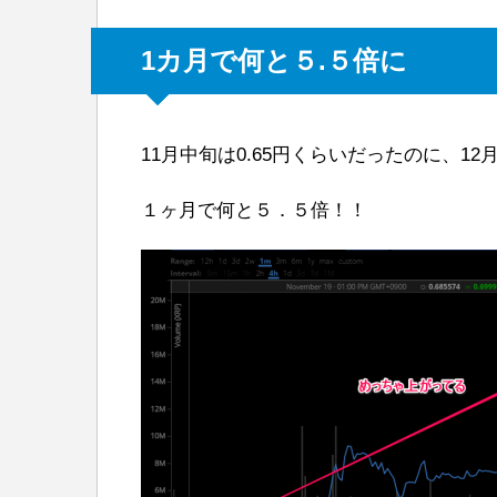
1カ月で何と５.５倍に
11月中旬は0.65円くらいだったのに、12
１ヶ月で何と５．５倍！！