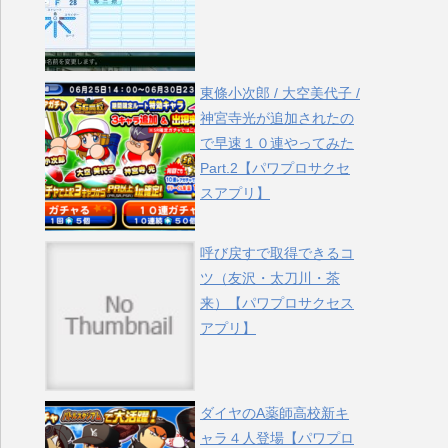
東條小次郎 / 大空美代子 /
神宮寺光が追加されたの
で早速１０連やってみた
Part.2【パワプロサクセ
スアプリ】
呼び戻すで取得できるコ
ツ（友沢・太刀川・茶
来）【パワプロサクセス
アプリ】
ダイヤのA薬師高校新キ
ャラ４人登場【パワプロ