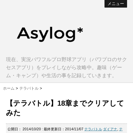
メニュー
現在、実況パワフルプロ野球アプリ（パワプロのサク
セスアプリ）をプレイしながら攻略中。趣味（ゲー
ム・キャンプ）や生活の事を記録していきます。
ホーム
>
テラバトル
>
【テラバトル】18章までクリアして
みた
公開日：
2014/10/20
: 最終更新日：2014/11/07
テラバトル
ダイアナ
,
テ