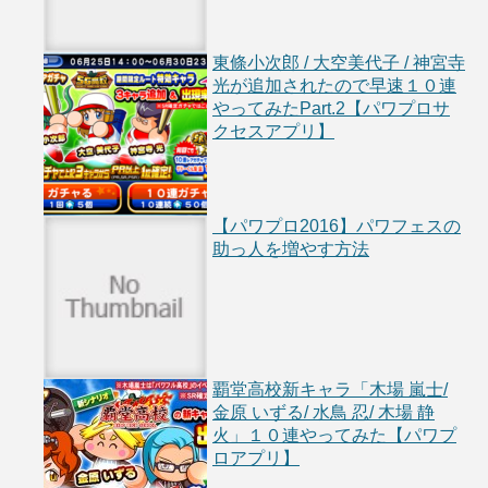
東條小次郎 / 大空美代子 / 神宮寺
光が追加されたので早速１０連
やってみたPart.2【パワプロサ
クセスアプリ】
【パワプロ2016】パワフェスの
助っ人を増やす方法
覇堂高校新キャラ「木場 嵐士/
金原 いずる/ 水鳥 忍/ 木場 静
火」１０連やってみた【パワプ
ロアプリ】