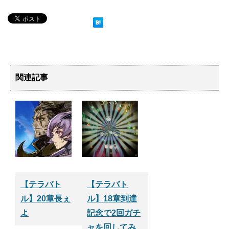
関連記事
【テラバト
【テラバト
ル】20章長ぇ
ル】18章到達
よ
記念で2回ガチ
ャを回してみ