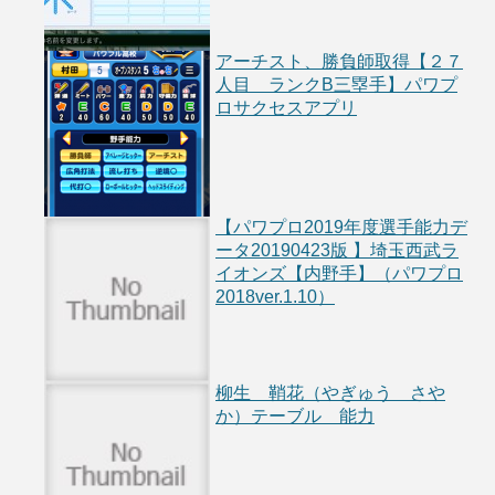
アーチスト、勝負師取得【２７
人目 ランクB三塁手】パワプ
ロサクセスアプリ
【パワプロ2019年度選手能力デ
ータ20190423版 】埼玉西武ラ
イオンズ【内野手】（パワプロ
2018ver.1.10）
柳生 鞘花（やぎゅう さや
か）テーブル 能力