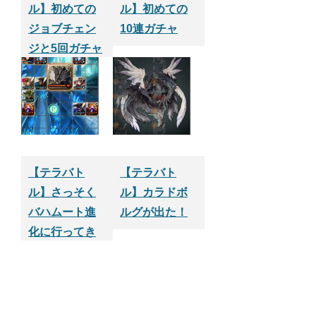
ル】初めての
ル】初めての
ジョブチェン
10連ガチャ
ジと5回ガチャ
を回したよ
【テラバト
【テラバト
ル】さっそく
ル】カラドボ
バハムート進
ルグが出た！
化に行ってき
た