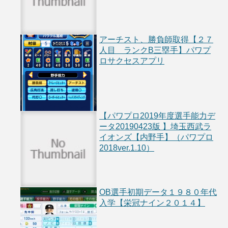
アーチスト、勝負師取得【２７
人目 ランクB三塁手】パワプ
ロサクセスアプリ
【パワプロ2019年度選手能力デ
ータ20190423版 】埼玉西武ラ
イオンズ【内野手】（パワプロ
2018ver.1.10）
OB選手初期データ１９８０年代
入学【栄冠ナイン２０１４】