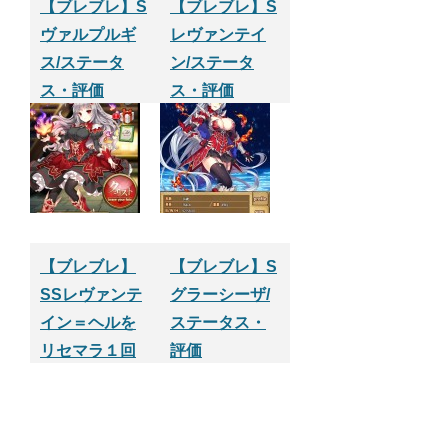
【ブレブレ】S
【ブレブレ】S
ヴァルプルギ
レヴァンテイ
ス/ステータ
ン/ステータ
ス・評価
ス・評価
【ブレブレ】
【ブレブレ】S
SSレヴァンテ
グラーシーザ/
イン＝ヘルを
ステータス・
リセマラ１回
評価
目でゲット！