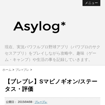
メニュー
現在、実況パワフルプロ野球アプリ（パワプロのサク
セスアプリ）をプレイしながら攻略中。趣味（ゲー
ム・キャンプ）や生活の事を記録していきます。
ホーム
>
ブレ×ブレ
>
【ブレブレ】Sマビノギオン/ステー
タス・評価
公開日：
2015/04/08
:
ブレ×ブレ