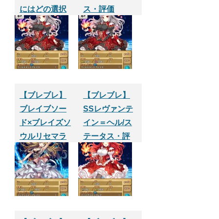
にはどの選択
ス・評価
肢を選べばい
いのよ？
【ブレブレ】
【ブレブレ】
ブレイブソー
SSレヴァンテ
ド×ブレイズソ
イン＝ヘル/ス
ウルリセマラ
テータス・評
ランキング
価