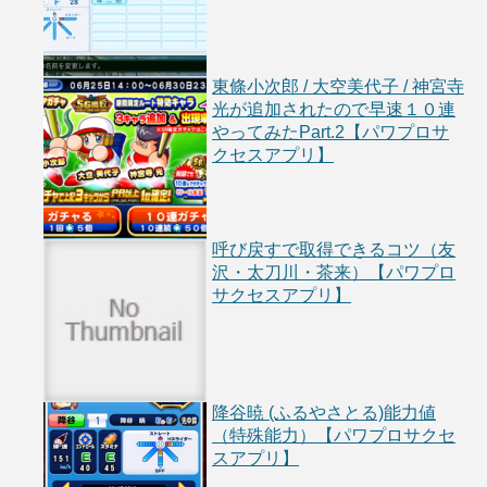
東條小次郎 / 大空美代子 / 神宮寺
光が追加されたので早速１０連
やってみたPart.2【パワプロサ
クセスアプリ】
呼び戻すで取得できるコツ（友
沢・太刀川・茶来）【パワプロ
サクセスアプリ】
降谷暁 (ふるやさとる)能力値
（特殊能力）【パワプロサクセ
スアプリ】